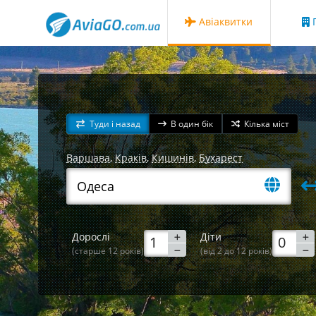
Авіаквитки
Г
Туди і назад
В один бік
Кілька міст
Варшава
,
Краків
,
Кишинів
,
Бухарест
Дорослі
Діти
(старше 12 років)
(від 2 до 12 років)