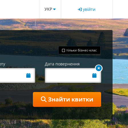
УКР
увійти
тільки бізнес-клас
оту
Дата повернення
Знайти квитки