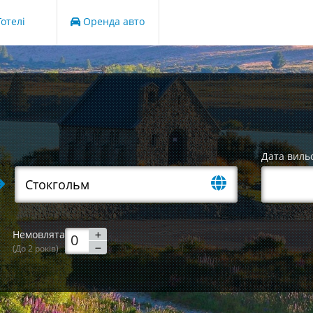
отелі
Оренда авто
Дата виль
Немовлята
(До 2 років)