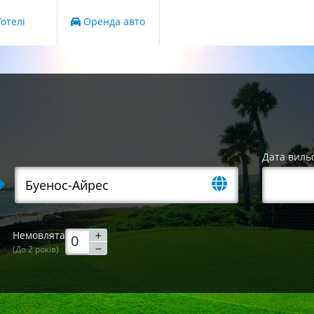
отелі
Оренда авто
Дата виль
Немовлята
(До 2 років)