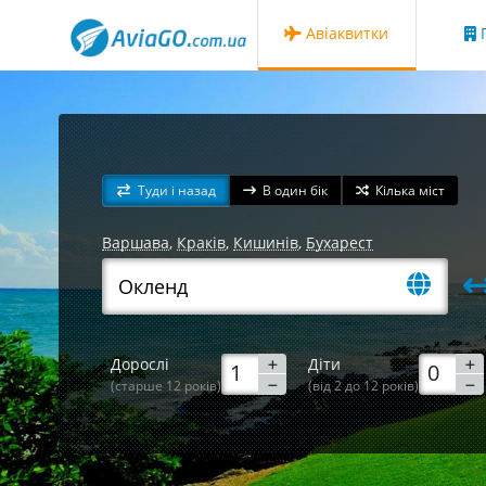
Авіаквитки
Г
Туди і назад
В один бік
Кілька міст
Варшава
,
Краків
,
Кишинів
,
Бухарест
Дорослі
Діти
(старше 12 років)
(від 2 до 12 років)