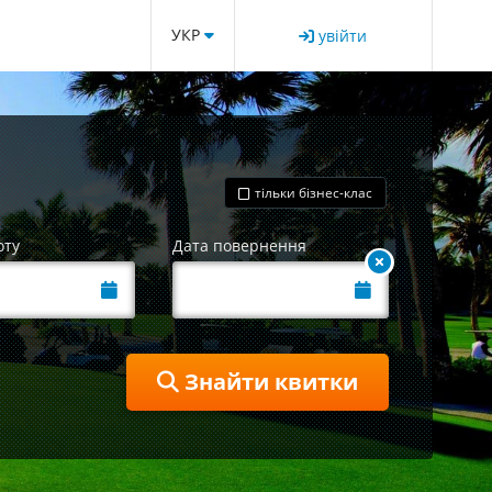
УКР
увійти
тільки бізнес-клас
оту
Дата повернення
Знайти квитки