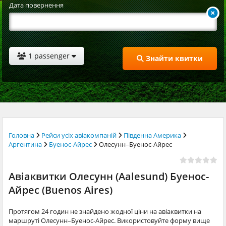
Дата повернення
1 passenger
Знайти квитки
Головна
Рейси усіх авіакомпаній
Південна Америка
Аргентина
Буенос-Айрес
Олесунн–Буенос-Айрес
Авіаквитки Олесунн (Aalesund) Буенос-
Айрес (Buenos Aires)
Протягом 24 годин не знайдено жодної ціни на авіаквитки на
маршруті Олесунн–Буенос-Айрес. Використовуйте форму вище