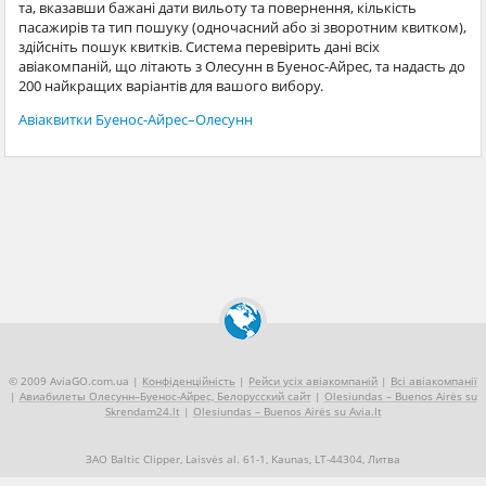
та, вказавши бажані дати вильоту та повернення, кількість
пасажирів та тип пошуку (одночасний або зі зворотним квитком),
здійсніть пошук квитків. Система перевірить дані всіх
авіакомпаній, що літають з Олесунн в Буенос-Айрес, та надасть до
200 найкращих варіантів для вашого вибору.
Авіаквитки Буенос-Айрес–Олесунн
© 2009 AviaGO.com.ua |
Конфіденційність
|
Рейси усіх авіакомпаній
|
Всі авіакомпанії
|
Авиабилеты Олесунн–Буенос-Айрес, Белорусский сайт
|
Olesiundas – Buenos Airės su
Skrendam24.lt
|
Olesiundas – Buenos Airės su Avia.lt
ЗАО Baltic Clipper, Laisvės al. 61-1, Kaunas, LT-44304, Литва