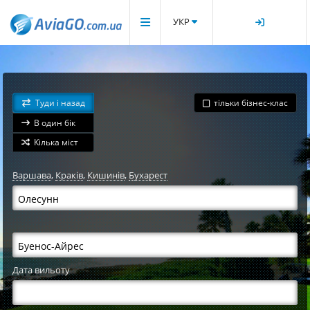
УКР
Туди і назад
тільки бізнес-клас
В один бік
Кілька міст
Варшава
,
Краків
,
Кишинів
,
Бухарест
Дата вильоту