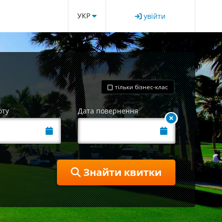
УКР
увійти
тільки бізнес-клас
оту
Дата повернення
Знайти квитки