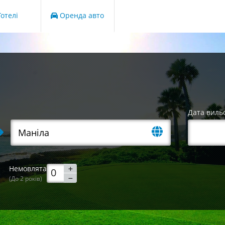
отелі
Оренда авто
Дата виль
Немовлята
(До 2 років)