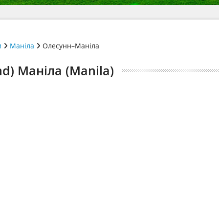
и
Маніла
Олесунн–Маніла
d) Маніла (Manila)