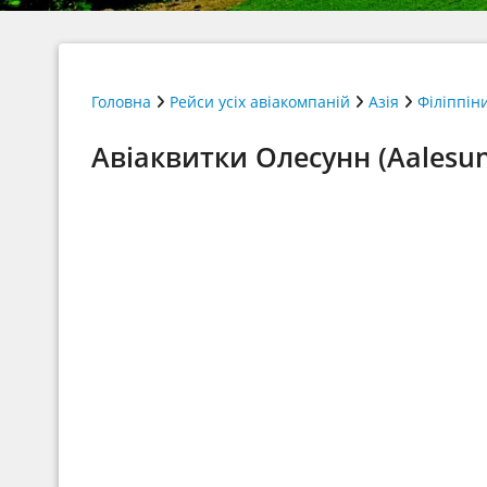
Головна
Рейси усіх авіакомпаній
Азія
Філіппін
Авіаквитки Олесунн (Aalesun