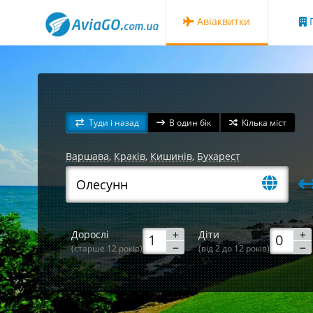
Авіаквитки
Г
Туди і назад
В один бік
Кілька міст
Варшава
,
Краків
,
Кишинів
,
Бухарест
Дорослі
Діти
(старше 12 років)
(від 2 до 12 років)