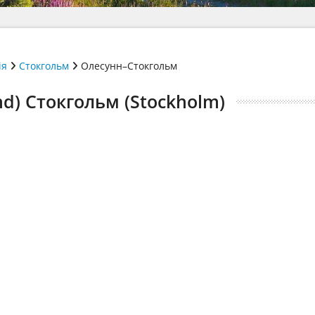
ія
Стокгольм
Олесунн–Стокгольм
d) Стокгольм (Stockholm)