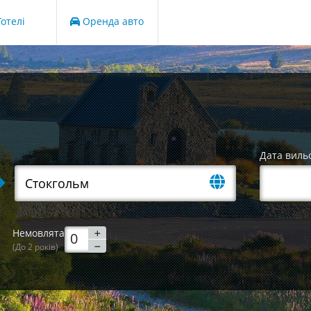
отелі
Оренда авто
Дата виль
Немовлята
(До 2 років)