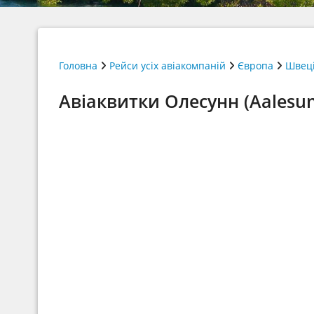
Головна
Рейси усіх авіакомпаній
Європа
Швец
Авіаквитки Олесунн (Aalesun