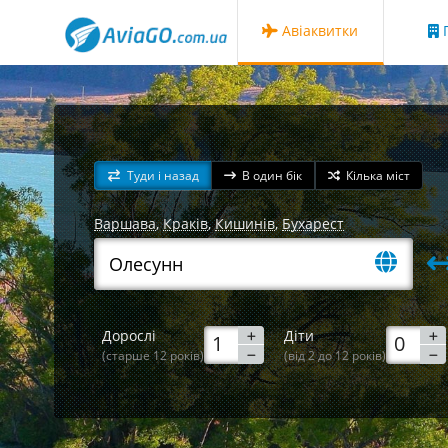
Авіаквитки
Г
Туди і назад
В один бік
Кілька міст
Варшава
,
Краків
,
Кишинів
,
Бухарест
Дорослі
Діти
(старше 12 років)
(від 2 до 12 років)