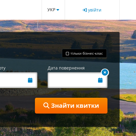
УКР
увійти
тільки бізнес-клас
оту
Дата повернення
Знайти квитки