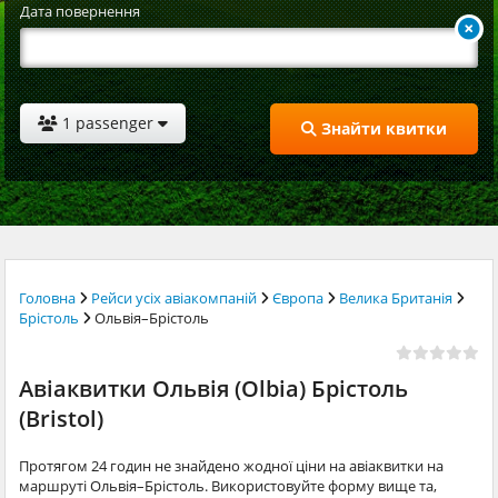
Дата повернення
1 passenger
Знайти квитки
Головна
Рейси усіх авіакомпаній
Європа
Велика Британія
Брістоль
Ольвія–Брістоль
Авіаквитки Ольвія (Olbia) Брістоль
(Bristol)
Протягом 24 годин не знайдено жодної ціни на авіаквитки на
маршруті Ольвія–Брістоль. Використовуйте форму вище та,