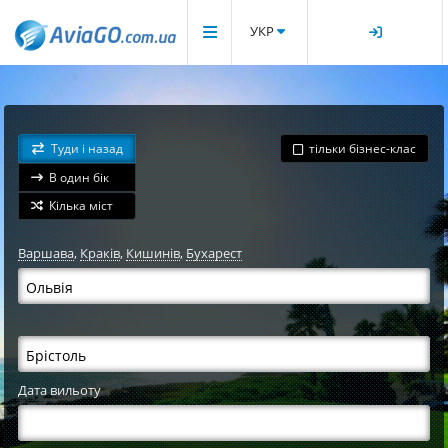
УКР
Туди і назад
тільки бізнес-клас
В один бік
Кілька міст
Варшава
,
Краків
,
Кишинів
,
Бухарест
Дата вильоту