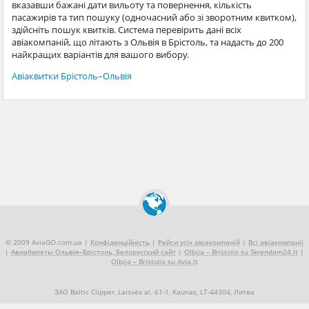
вказавши бажані дати вильоту та повернення, кількість
пасажирів та тип пошуку (одночасний або зі зворотним квитком),
здійсніть пошук квитків. Система перевірить дані всіх
авіакомпаній, що літають з Ольвія в Брістоль, та надасть до 200
найкращих варіантів для вашого вибору.
Авіаквитки Брістоль–Ольвія
© 2009 AviaGO.com.ua |
Конфіденційність
|
Рейси усіх авіакомпаній
|
Всі авіакомпанії
|
Авиабилеты Ольвія–Брістоль, Белорусский сайт
|
Olbija – Bristolis su Skrendam24.lt
|
Olbija – Bristolis su Avia.lt
ЗАО Baltic Clipper, Laisvės al. 61-1, Kaunas, LT-44304, Литва