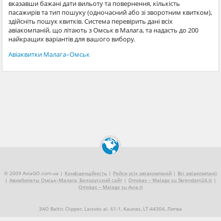
вказавши бажані дати вильоту та повернення, кількість
пасажирів та тип пошуку (одночасний або зі зворотним квитком),
здійсніть пошук квитків. Система перевірить дані всіх
авіакомпаній, що літають з Омськ в Малага, та надасть до 200
найкращих варіантів для вашого вибору.
Авіаквитки Малага–Омськ
© 2009 AviaGO.com.ua |
Конфіденційність
|
Рейси усіх авіакомпаній
|
Всі авіакомпанії
|
Авиабилеты Омськ–Малага, Белорусский сайт
|
Omskas – Malaga su Skrendam24.lt
|
Omskas – Malaga su Avia.lt
ЗАО Baltic Clipper, Laisvės al. 61-1, Kaunas, LT-44304, Литва