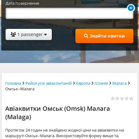
Дата повернення
1 passenger
Знайти квитки
Головна
Рейси усіх авіакомпаній
Європа
Іспанія
Малага
Омськ–Малага
Авіаквитки Омськ (Omsk) Малага
(Malaga)
Протягом 24 годин не знайдено жодної ціни на авіаквитки на
маршруті Омськ–Малага. Використовуйте форму вище та,