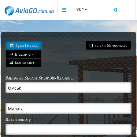
УКР
Туди і назад
тільки бізнес-клас
В один бік
Кілька міст
Варшава
,
Краків
,
Кишинів
,
Бухарест
Дата вильоту