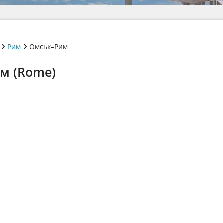
Рим
Омськ–Рим
м (Rome)