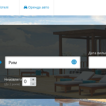
отелі
Оренда авто
Дата виль
Немовлята
(До 2 років)