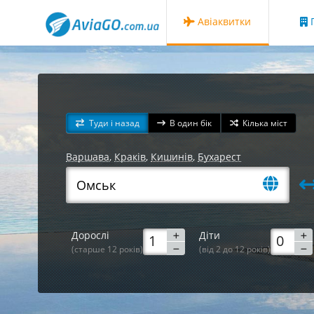
Авіаквитки
Г
Туди і назад
В один бік
Кілька міст
Варшава
,
Краків
,
Кишинів
,
Бухарест
Дорослі
Діти
(старше 12 років)
(від 2 до 12 років)