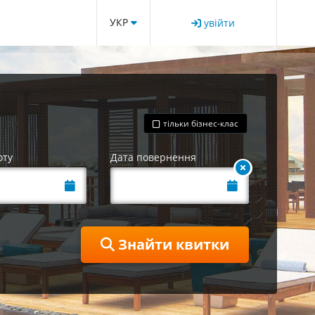
УКР
увійти
тільки бізнес-клас
оту
Дата повернення
Знайти квитки