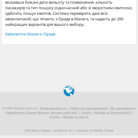
вказавши бажані дати вильоту та повернення, кількість
пасажирів та тип пошуку (одночасний або зі зворотним квитком),
здійсніть пошук квитків. Система перевірить дані всіх
авіакомпаній, що літають з Орадя в Малага, та надасть до 200
найкращих варіантів для вашого вибору.
Авіаквитки Малага–Орадя
© 2009 AviaGO.com.ua |
Конфіденційність
|
Рейси усіх авіакомпаній
|
Всі авіакомпанії
|
Авиабилеты Орадя–Малага, Белорусский сайт
|
Oradia – Malaga su Skrendam24.lt
|
Oradia – Malaga su Avia.lt
ЗАО Baltic Clipper, Laisvės al. 61-1, Kaunas, LT-44304, Литва