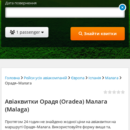
Дата повернення
1 passenger
Знайти квитки
Головна
Рейси усіх авіакомпаній
Європа
Іспанія
Малага
Орадя–Малага
Авіаквитки Орадя (Oradea) Малага
(Malaga)
Протягом 24 годин не знайдено жодної ціни на авіаквитки на
маршруті Орадя–Малага. Використовуйте форму вище та,