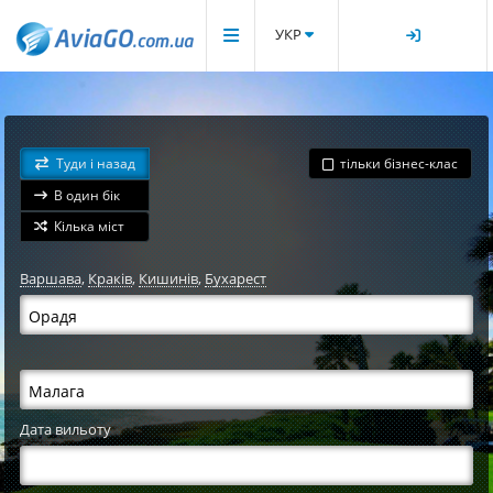
УКР
Туди і назад
тільки бізнес-клас
В один бік
Кілька міст
Варшава
,
Краків
,
Кишинів
,
Бухарест
Дата вильоту