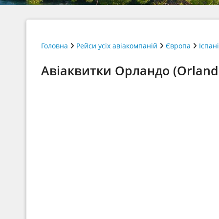
Головна
Рейси усіх авіакомпаній
Європа
Іспан
Авіаквитки Орландо (Orlando