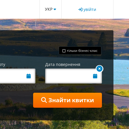
УКР
увійти
тільки бізнес-клас
оту
Дата повернення
Знайти квитки