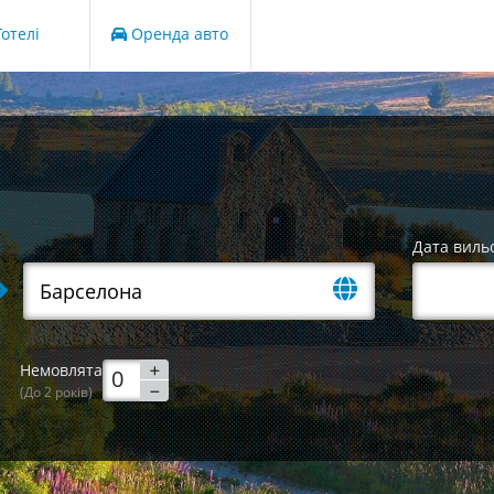
отелі
Оренда авто
Дата виль
Немовлята
(До 2 років)