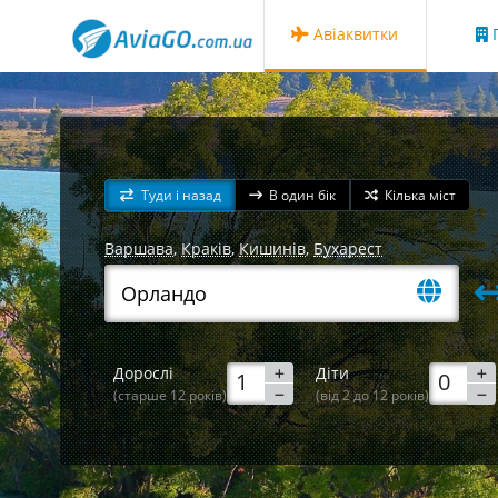
Авіаквитки
Г
Туди і назад
В один бік
Кілька міст
Варшава
,
Краків
,
Кишинів
,
Бухарест
Дорослі
Діти
(старше 12 років)
(від 2 до 12 років)