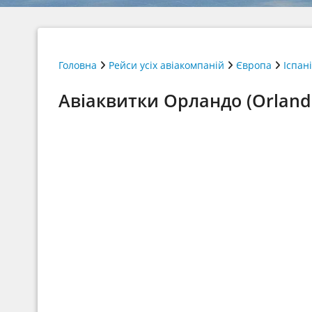
Головна
Рейси усіх авіакомпаній
Європа
Іспан
Авіаквитки Орландо (Orland