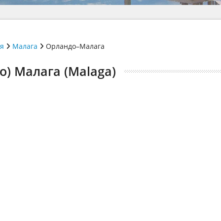
ія
Малага
Орландо–Малага
o) Малага (Malaga)