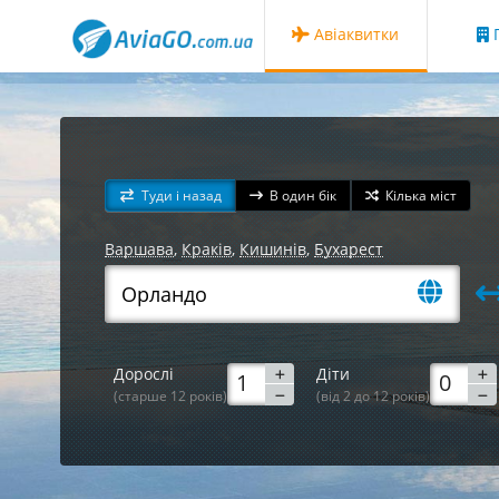
Авіаквитки
Г
Туди і назад
В один бік
Кілька міст
Варшава
,
Краків
,
Кишинів
,
Бухарест
Дорослі
Діти
(старше 12 років)
(від 2 до 12 років)