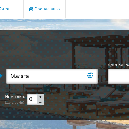
отелі
Оренда авто
Дата виль
Немовлята
(До 2 років)