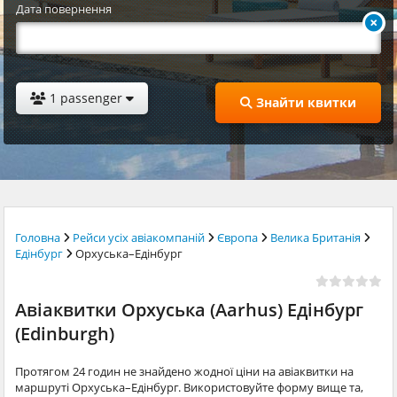
Дата повернення
1 passenger
Знайти квитки
Головна
Рейси усіх авіакомпаній
Європа
Велика Британія
Едінбург
Орхуська–Едінбург
Авіаквитки Орхуська (Aarhus) Едінбург
(Edinburgh)
Протягом 24 годин не знайдено жодної ціни на авіаквитки на
маршруті Орхуська–Едінбург. Використовуйте форму вище та,