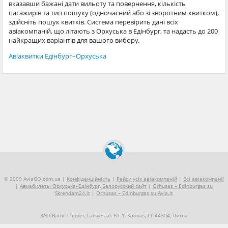
вказавши бажані дати вильоту та повернення, кількість
пасажирів та тип пошуку (одночасний або зі зворотним квитком),
здійсніть пошук квитків. Система перевірить дані всіх
авіакомпаній, що літають з Орхуська в Едінбург, та надасть до 200
найкращих варіантів для вашого вибору.
Авіаквитки Едінбург–Орхуська
© 2009 AviaGO.com.ua |
Конфіденційність
|
Рейси усіх авіакомпаній
|
Всі авіакомпанії
|
Авиабилеты Орхуська–Едінбург, Белорусский сайт
|
Orhusas – Edinburgas su
Skrendam24.lt
|
Orhusas – Edinburgas su Avia.lt
ЗАО Baltic Clipper, Laisvės al. 61-1, Kaunas, LT-44304, Литва