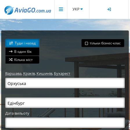
УКР
Туди і назад
тільки бізнес-клас
В один бік
Кілька міст
Варшава
,
Краків
,
Кишинів
,
Бухарест
Дата вильоту