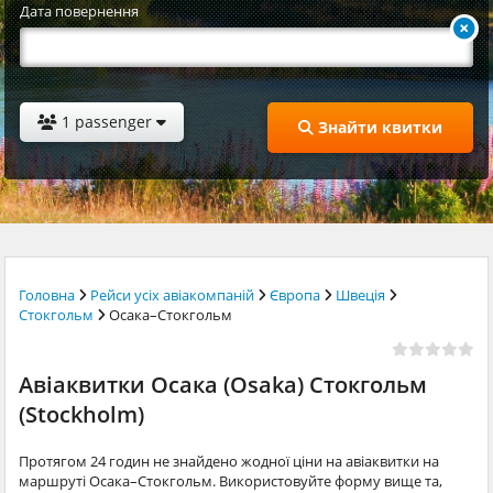
Дата повернення
1 passenger
Знайти квитки
Головна
Рейси усіх авіакомпаній
Європа
Швеція
Стокгольм
Осака–Стокгольм
Авіаквитки Осака (Osaka) Стокгольм
(Stockholm)
Протягом 24 годин не знайдено жодної ціни на авіаквитки на
маршруті Осака–Стокгольм. Використовуйте форму вище та,