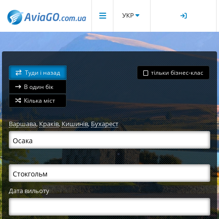
УКР
Туди і назад
тільки бізнес-клас
В один бік
Кілька міст
Варшава
,
Краків
,
Кишинів
,
Бухарест
Дата вильоту