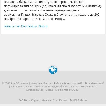
вказавши бажані дати вильоту та повернення, кількість
пасажирів та тип пошуку (одночасний або зі зворотним квитком),
здійсніть пошук квитків. Система перевірить дані всіх
авіакомпаній, що літають з Осака в Стокгольм, та надасть до 200
найкращих варіантів для вашого вибору.
Авіаквитки Стокгольм–Осака
© 2009 AviaGO.com.ua |
Конфіденційність
|
Рейси усіх авіакомпаній
|
Всі авіакомпанії
|
Авиабилеты Осака–Стокгольм, Белорусский сайт
|
Osaka – Stokholmas su
Skrendam24.lt
|
Osaka – Stokholmas su Avia.lt
ЗАО Baltic Clipper, Laisvės al. 61-1, Kaunas, LT-44304, Литва