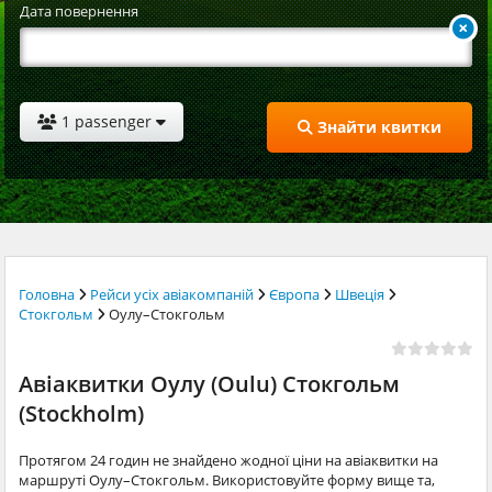
Дата повернення
1 passenger
Знайти квитки
Головна
Рейси усіх авіакомпаній
Європа
Швеція
Стокгольм
Оулу–Стокгольм
Авіаквитки Оулу (Oulu) Стокгольм
(Stockholm)
Протягом 24 годин не знайдено жодної ціни на авіаквитки на
маршруті Оулу–Стокгольм. Використовуйте форму вище та,