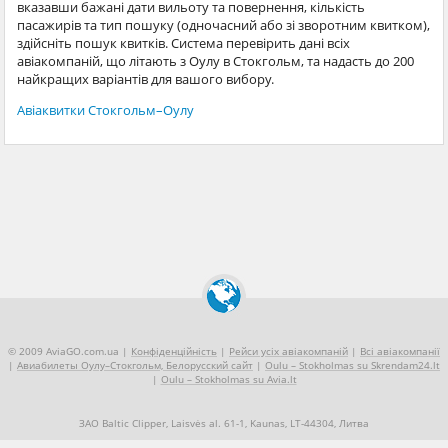
вказавши бажані дати вильоту та повернення, кількість
пасажирів та тип пошуку (одночасний або зі зворотним квитком),
здійсніть пошук квитків. Система перевірить дані всіх
авіакомпаній, що літають з Оулу в Стокгольм, та надасть до 200
найкращих варіантів для вашого вибору.
Авіаквитки Стокгольм–Оулу
© 2009 AviaGO.com.ua |
Конфіденційність
|
Рейси усіх авіакомпаній
|
Всі авіакомпанії
|
Авиабилеты Оулу–Стокгольм, Белорусский сайт
|
Oulu – Stokholmas su Skrendam24.lt
|
Oulu – Stokholmas su Avia.lt
ЗАО Baltic Clipper, Laisvės al. 61-1, Kaunas, LT-44304, Литва