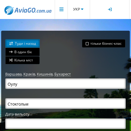
УКР
Туди і назад
тільки бізнес-клас
В один бік
Кілька міст
Варшава
,
Краків
,
Кишинів
,
Бухарест
Дата вильоту