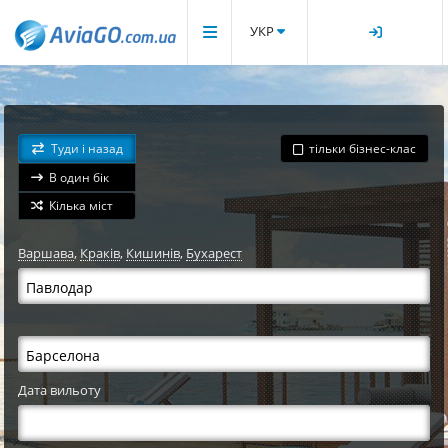
УКР
Туди і назад
тільки бізнес-клас
В один бік
Кілька міст
Варшава
,
Краків
,
Кишинів
,
Бухарест
Дата вильоту