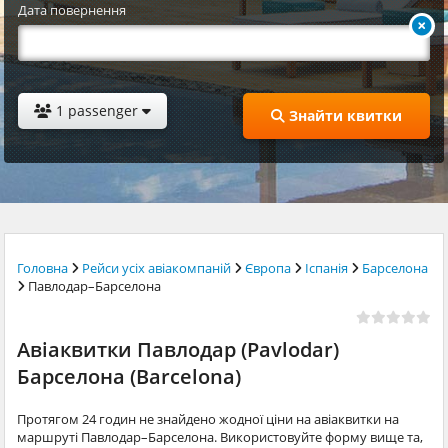
Дата повернення
1 passenger
Знайти квитки
Головна
Рейси усіх авіакомпаній
Європа
Іспанія
Барселона
Павлодар–Барселона
Авіаквитки Павлодар (Pavlodar)
Барселона (Barcelona)
Протягом 24 годин не знайдено жодної ціни на авіаквитки на
маршруті Павлодар–Барселона. Використовуйте форму вище та,