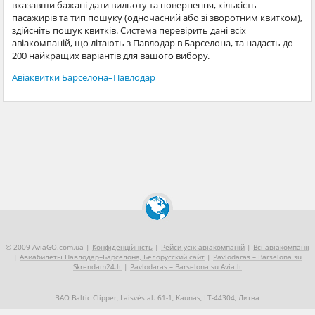
вказавши бажані дати вильоту та повернення, кількість
пасажирів та тип пошуку (одночасний або зі зворотним квитком),
здійсніть пошук квитків. Система перевірить дані всіх
авіакомпаній, що літають з Павлодар в Барселона, та надасть до
200 найкращих варіантів для вашого вибору.
Авіаквитки Барселона–Павлодар
© 2009 AviaGO.com.ua |
Конфіденційність
|
Рейси усіх авіакомпаній
|
Всі авіакомпанії
|
Авиабилеты Павлодар–Барселона, Белорусский сайт
|
Pavlodaras – Barselona su
Skrendam24.lt
|
Pavlodaras – Barselona su Avia.lt
ЗАО Baltic Clipper, Laisvės al. 61-1, Kaunas, LT-44304, Литва