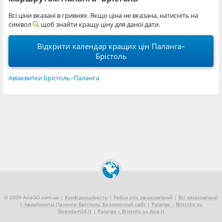
Всі ціни вказані в гривнях. Якщо ціна не вказана, натисніть на
символ
щоб знайти кращу ціну для даної дати.
Відкрити календар кращих цін Паланга–
Брістоль
Авіаквитки Брістоль–Паланга
© 2009 AviaGO.com.ua |
Конфіденційність
|
Рейси усіх авіакомпаній
|
Всі авіакомпанії
|
Авиабилеты Паланга–Брістоль, Белорусский сайт
|
Palanga – Bristolis su
Skrendam24.lt
|
Palanga – Bristolis su Avia.lt