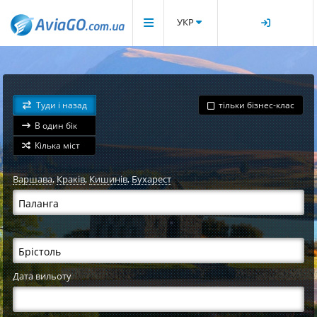
УКР
Туди і назад
тільки бізнес-клас
В один бік
Кілька міст
Варшава
,
Краків
,
Кишинів
,
Бухарест
Дата вильоту