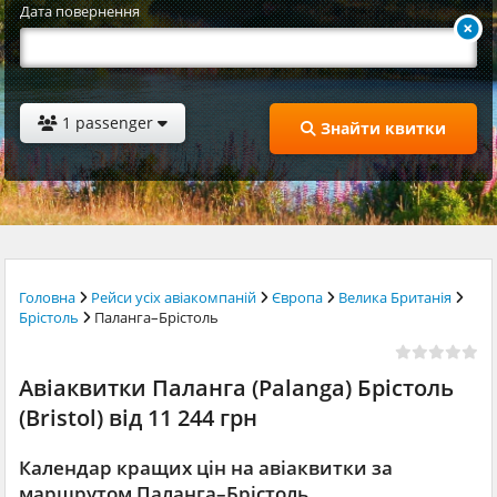
Дата повернення
1 passenger
Знайти квитки
Головна
Рейси усіх авіакомпаній
Європа
Велика Британія
Брістоль
Паланга–Брістоль
Авіаквитки Паланга (Palanga) Брістоль
(Bristol) від 11 244 грн
Календар кращих цін на авіаквитки за
маршрутом Паланга–Брістоль