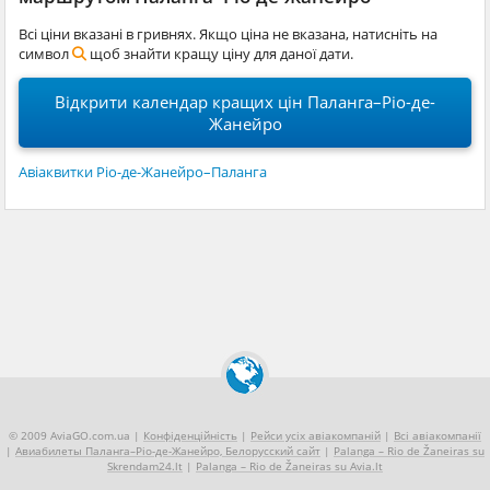
Всі ціни вказані в гривнях. Якщо ціна не вказана, натисніть на
символ
щоб знайти кращу ціну для даної дати.
Відкрити календар кращих цін Паланга–Ріо-де-
Жанейро
Авіаквитки Ріо-де-Жанейро–Паланга
© 2009 AviaGO.com.ua |
Конфіденційність
|
Рейси усіх авіакомпаній
|
Всі авіакомпанії
|
Авиабилеты Паланга–Ріо-де-Жанейро, Белорусский сайт
|
Palanga – Rio de Žaneiras su
Skrendam24.lt
|
Palanga – Rio de Žaneiras su Avia.lt