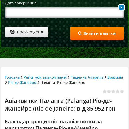
Дата повернення
1 passenger
Знайти квитки
Головна
Рейси усіх авіакомпаній
Південна Америка
Бразилія
Ріо-де-Жанейро
Паланга–Ріо-де-Жанейро
Авіаквитки Паланга (Palanga) Ріо-де-
Жанейро (Rio de Janeiro) від 85 952 грн
Календар кращих цін на авіаквитки за
маршрутом Паланга–Ріо-де-Жанейро