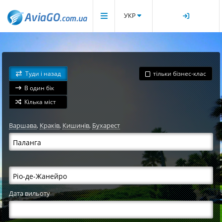
УКР
Туди і назад
тільки бізнес-клас
В один бік
Кілька міст
Варшава
,
Краків
,
Кишинів
,
Бухарест
Дата вильоту