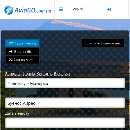
УКР
Туди і назад
тільки бізнес-клас
В один бік
Кілька міст
Варшава
,
Краків
,
Кишинів
,
Бухарест
Дата вильоту