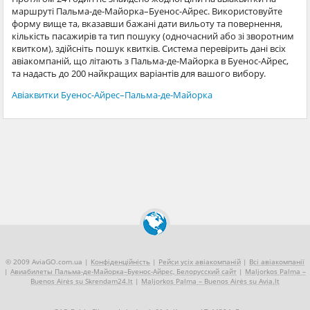
маршруті Пальма-де-Майорка–Буенос-Айрес. Використовуйте
форму вище та, вказавши бажані дати вильоту та повернення,
кількість пасажирів та тип пошуку (одночасний або зі зворотним
квитком), здійсніть пошук квитків. Система перевірить дані всіх
авіакомпаній, що літають з Пальма-де-Майорка в Буенос-Айрес,
та надасть до 200 найкращих варіантів для вашого вибору.
Авіаквитки Буенос-Айрес–Пальма-де-Майорка
© 2009 AviaGO.com.ua |
Конфіденційність
|
Рейси усіх авіакомпаній
|
Всі авіакомпанії
|
Авиабилеты Пальма-де-Майорка–Буенос-Айрес, Белорусский сайт
|
Maljorkos Palma –
Buenos Airės su Skrendam24.lt
|
Maljorkos Palma – Buenos Airės su Avia.lt