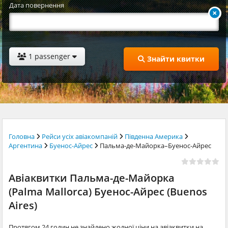
Дата повернення
1 passenger
Знайти квитки
Головна
Рейси усіх авіакомпаній
Південна Америка
Аргентина
Буенос-Айрес
Пальма-де-Майорка–Буенос-Айрес
Авіаквитки Пальма-де-Майорка
(Palma Mallorca) Буенос-Айрес (Buenos
Aires)
Протягом 24 годин не знайдено жодної ціни на авіаквитки на