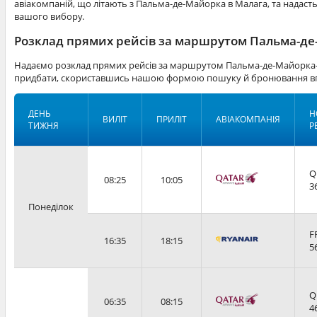
авіакомпаній, що літають з Пальма-де-Майорка в Малага, та надасть
вашого вибору.
Розклад прямих рейсів за маршрутом Пальма-де
Надаємо розклад прямих рейсів за маршрутом Пальма-де-Майорка-М
придбати, скориставшись нашою формою пошуку й бронювання вг
ДЕНЬ
Н
ВИЛІТ
ПРИЛІТ
АВІАКОМПАНІЯ
ТИЖНЯ
Р
Q
08:25
10:05
3
Понеділок
F
16:35
18:15
5
Q
06:35
08:15
4