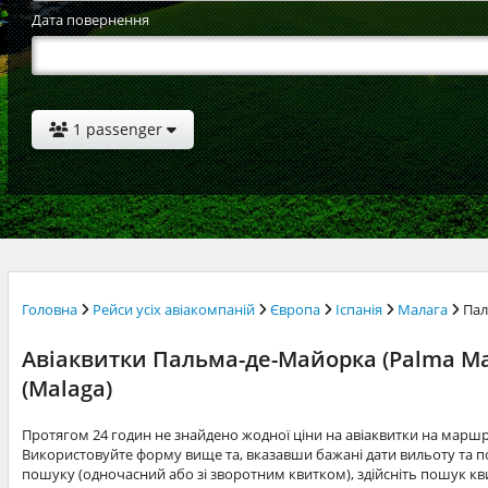
Дата повернення
1 passenger
Головна
Рейси усіх авіакомпаній
Європа
Іспанія
Малага
Пал
Авіаквитки Пальма-де-Майорка (Palma Ma
(Malaga)
Протягом 24 годин не знайдено жодної ціни на авіаквитки на мар
Використовуйте форму вище та, вказавши бажані дати вильоту та по
пошуку (одночасний або зі зворотним квитком), здійсніть пошук квит