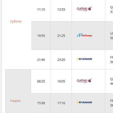
Q
11:15
12:55
3
Субота
U
19:55
21:25
5
F
21:40
23:20
5
Q
08:25
10:05
4
Неділя
F
15:30
17:10
5