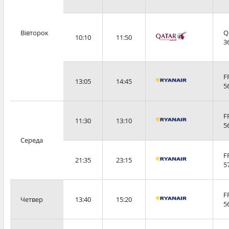
Вівторок
Q
10:10
11:50
3
F
13:05
14:45
5
F
11:30
13:10
5
Середа
F
21:35
23:15
5
F
Четвер
13:40
15:20
5