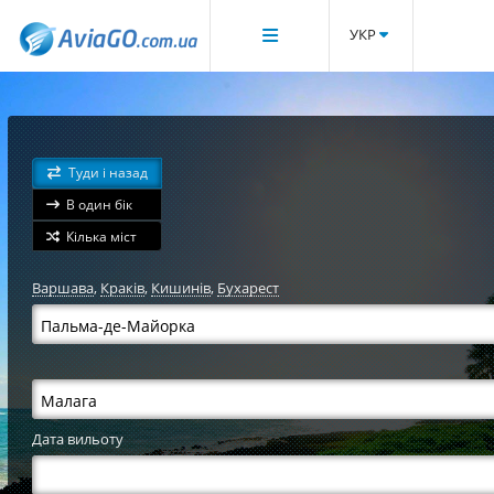
УКР
Туди і назад
В один бік
Кілька міст
Варшава
,
Краків
,
Кишинів
,
Бухарест
Дата вильоту