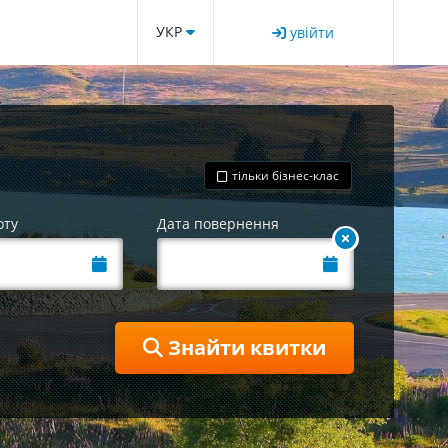
УКР
увійти
тільки бізнес-клас
оту
Дата повернення
Знайти квитки