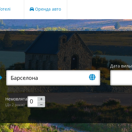
отелі
Оренда авто
Дата виль
Немовлята
(До 2 років)