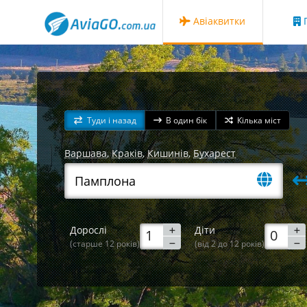
Авіаквитки
Г
Туди і назад
В один бік
Кілька міст
Варшава
,
Краків
,
Кишинів
,
Бухарест
Дорослі
Діти
(старше 12 років)
(від 2 до 12 років)