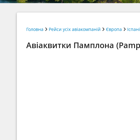
Головна
Рейси усіх авіакомпаній
Європа
Іспан
Авіаквитки Памплона (Pampl