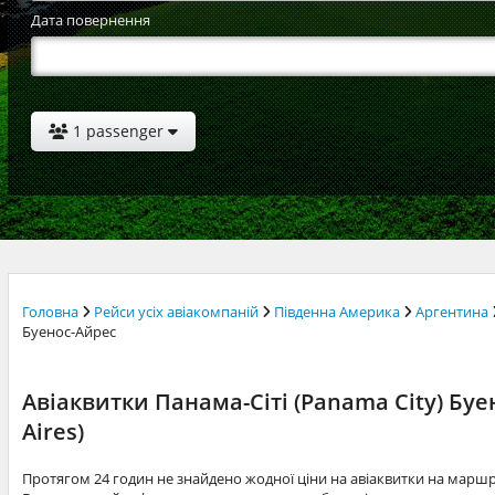
Дата повернення
1 passenger
Головна
Рейси усіх авіакомпаній
Південна Америка
Аргентина
Буенос-Айрес
Авіаквитки Панама-Сіті (Panama City) Буе
Aires)
Протягом 24 годин не знайдено жодної ціни на авіаквитки на маршр