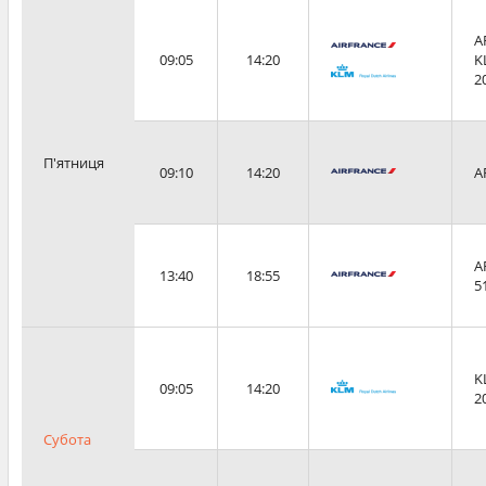
A
09:05
14:20
K
2
П'ятниця
09:10
14:20
A
A
13:40
18:55
5
K
09:05
14:20
2
Субота