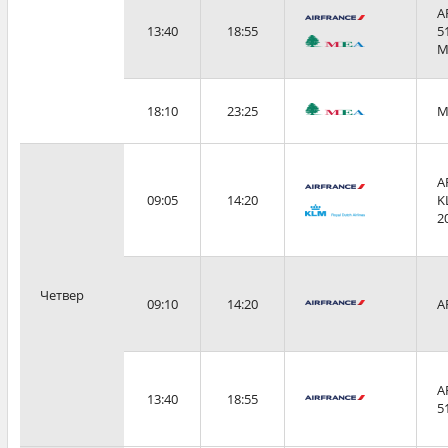
A
13:40
18:55
5
M
18:10
23:25
M
A
09:05
14:20
K
2
Четвер
09:10
14:20
A
A
13:40
18:55
5