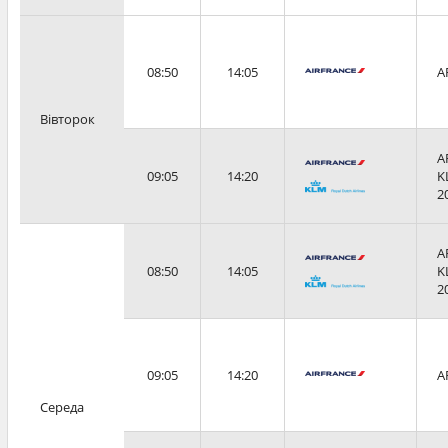
08:50
14:05
A
Вівторок
A
09:05
14:20
K
2
A
08:50
14:05
K
2
09:05
14:20
A
Середа