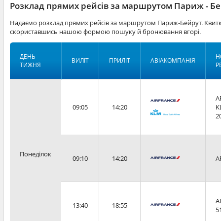
Розклад прямих рейсів за маршрутом Париж - Б
Надаємо розклад прямих рейсів за маршрутом Париж-Бейрут. Квитки
скориставшись нашою формою пошуку й бронювання вгорі.
ДЕНЬ
Н
ВИЛІТ
ПРИЛІТ
АВІАКОМПАНІЯ
ТИЖНЯ
Р
A
09:05
14:20
K
2
Понеділок
09:10
14:20
A
A
13:40
18:55
5