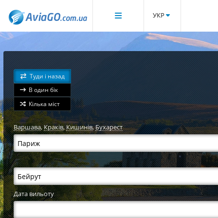
УКР
Туди і назад
В один бік
Кілька міст
Варшава
,
Краків
,
Кишинів
,
Бухарест
Дата вильоту