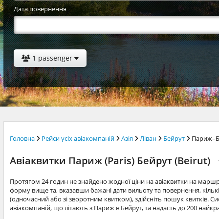
Дата повернення
1 passenger
Головна
Рейси усіх авіакомпаній
Азія
Ліван
Бейрут
Париж–Б
Авіаквитки Париж (Paris) Бейрут (Beirut)
Протягом 24 годин не знайдено жодної ціни на авіаквитки на марш
форму вище та, вказавши бажані дати вильоту та повернення, кільк
(одночасний або зі зворотним квитком), здійсніть пошук квитків. Си
авіакомпаній, що літають з Париж в Бейрут, та надасть до 200 найк