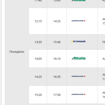
11:40
13:45
A
A
12:15
14:25
1
13:35
15:40
F
Понеділок
14:05
16:10
A
A
14:25
16:35
1
A
15:20
17:30
1