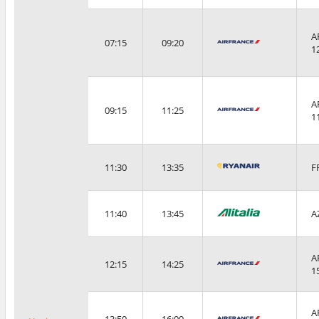
A
07:15
09:20
1
A
09:15
11:25
1
11:30
13:35
F
11:40
13:45
A
A
12:15
14:25
1
A