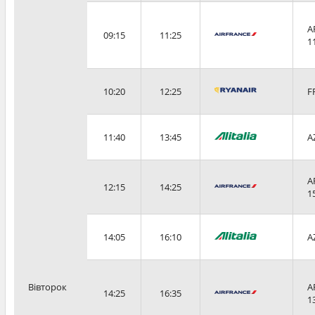
A
09:15
11:25
1
10:20
12:25
F
11:40
13:45
A
A
12:15
14:25
1
14:05
16:10
A
Вівторок
A
14:25
16:35
1