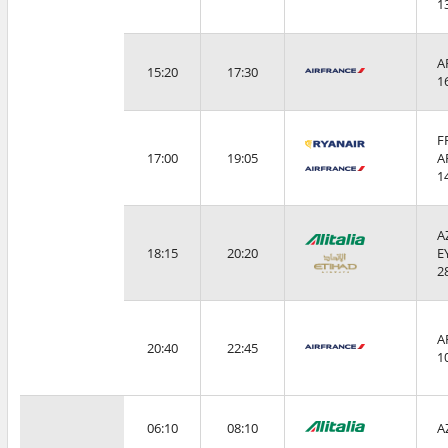
1
A
15:20
17:30
1
F
17:00
19:05
A
1
A
18:15
20:20
E
2
A
20:40
22:45
1
06:10
08:10
A