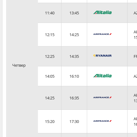
11:40
13:45
A
A
12:15
14:25
1
12:25
14:35
F
Четвер
14:05
16:10
A
A
14:25
16:35
1
A
15:20
17:30
1