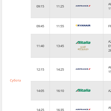
A
09:15
11:25
1
09:45
11:55
F
A
11:40
13:45
E
2
A
12:15
14:25
1
Субота
14:05
16:10
A
A
14:25
16:35