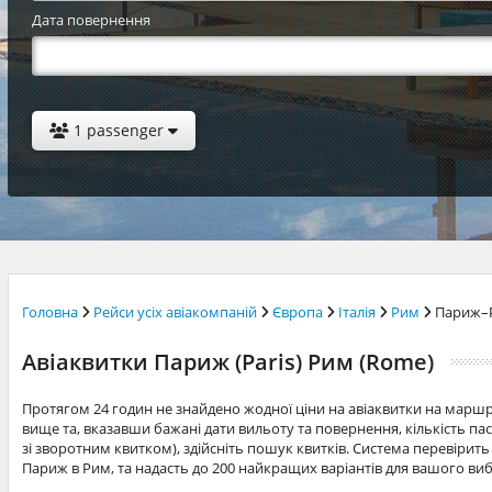
Дата повернення
1 passenger
Головна
Рейси усіх авіакомпаній
Європа
Італія
Рим
Париж–
Авіаквитки Париж (Paris) Рим (Rome)
Протягом 24 годин не знайдено жодної ціни на авіаквитки на мар
вище та, вказавши бажані дати вильоту та повернення, кількість п
зі зворотним квитком), здійсніть пошук квитків. Система перевірить 
Париж в Рим, та надасть до 200 найкращих варіантів для вашого виб