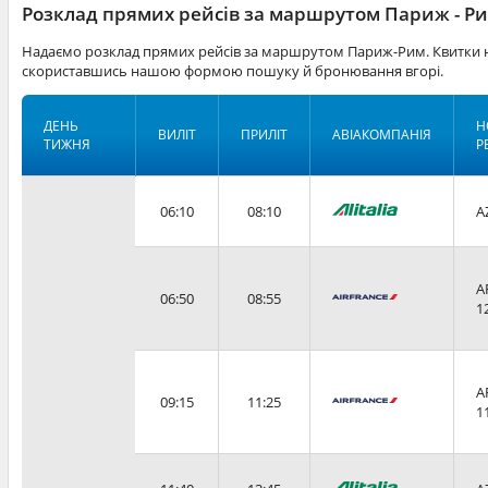
Розклад прямих рейсів за маршрутом Париж - Р
Надаємо розклад прямих рейсів за маршрутом Париж-Рим. Квитки н
скориставшись нашою формою пошуку й бронювання вгорі.
ДЕНЬ
Н
ВИЛІТ
ПРИЛІТ
АВІАКОМПАНІЯ
ТИЖНЯ
Р
06:10
08:10
A
A
06:50
08:55
1
A
09:15
11:25
1