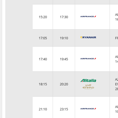
A
15:20
17:30
1
17:05
19:10
F
A
17:40
19:45
1
A
18:15
20:20
E
2
A
21:10
23:15
1