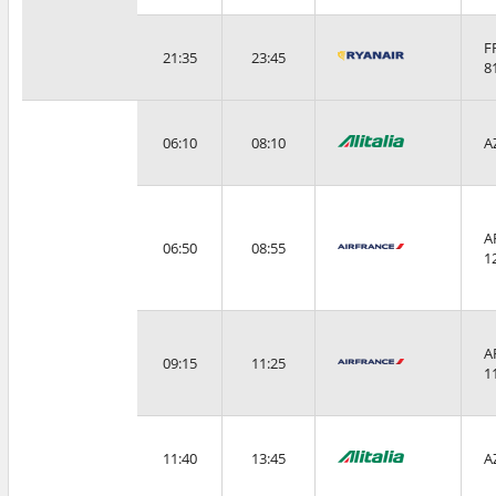
F
21:35
23:45
8
06:10
08:10
A
A
06:50
08:55
1
A
09:15
11:25
1
11:40
13:45
A