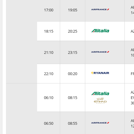
A
17:00
19:05
1
18:15
20:25
A
A
21:10
23:15
1
22:10
00:20
F
A
06:10
08:15
E
3
A
06:50
08:55
1