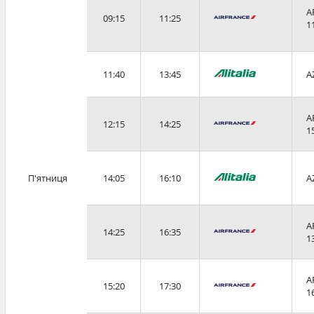
A
09:15
11:25
1
11:40
13:45
A
A
12:15
14:25
1
П'ятниця
14:05
16:10
A
A
14:25
16:35
1
A
15:20
17:30
1