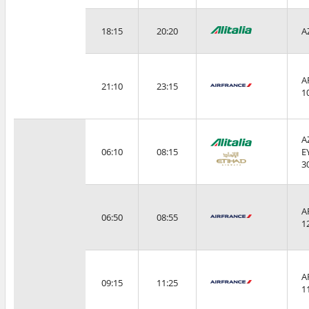
18:15
20:20
A
A
21:10
23:15
1
A
06:10
08:15
E
3
A
06:50
08:55
1
A
09:15
11:25
1