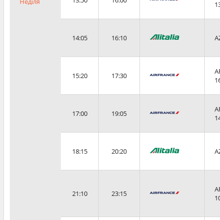
13:50
16:00
Неділя
1
14:05
16:10
A
A
15:20
17:30
1
A
17:00
19:05
1
18:15
20:20
A
A
21:10
23:15
1