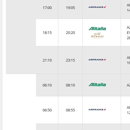
A
17:00
19:05
1
A
18:15
20:20
E
2
A
21:10
23:15
1
06:10
08:10
A
A
06:50
08:55
1