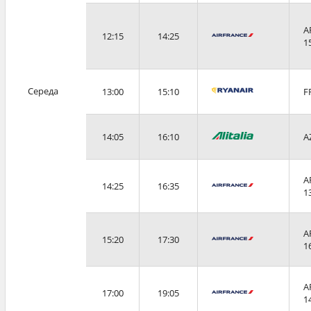
A
12:15
14:25
1
Середа
13:00
15:10
F
14:05
16:10
A
A
14:25
16:35
1
A
15:20
17:30
1
A
17:00
19:05
1