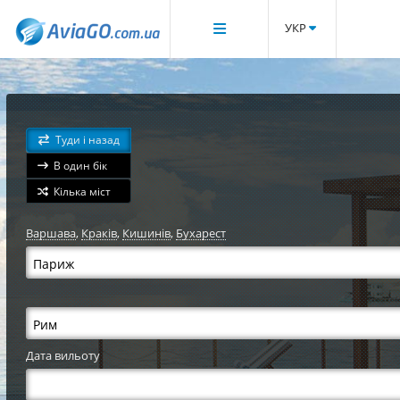
УКР
Туди і назад
В один бік
Кілька міст
Варшава
,
Краків
,
Кишинів
,
Бухарест
Дата вильоту