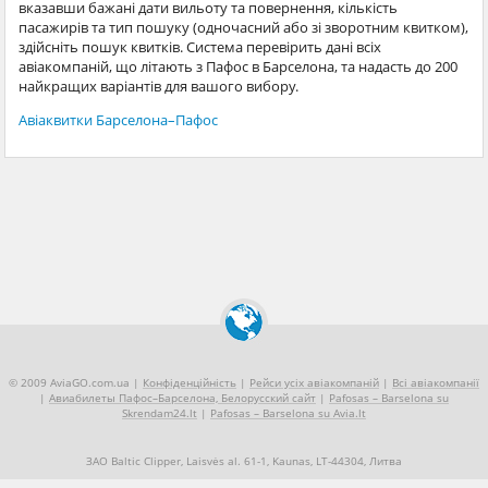
вказавши бажані дати вильоту та повернення, кількість
пасажирів та тип пошуку (одночасний або зі зворотним квитком),
здійсніть пошук квитків. Система перевірить дані всіх
авіакомпаній, що літають з Пафос в Барселона, та надасть до 200
найкращих варіантів для вашого вибору.
Авіаквитки Барселона–Пафос
© 2009 AviaGO.com.ua |
Конфіденційність
|
Рейси усіх авіакомпаній
|
Всі авіакомпанії
|
Авиабилеты Пафос–Барселона, Белорусский сайт
|
Pafosas – Barselona su
Skrendam24.lt
|
Pafosas – Barselona su Avia.lt
ЗАО Baltic Clipper, Laisvės al. 61-1, Kaunas, LT-44304, Литва