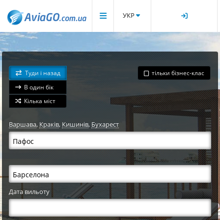
УКР
Туди і назад
тільки бізнес-клас
В один бік
Кілька міст
Варшава
,
Краків
,
Кишинів
,
Бухарест
Дата вильоту