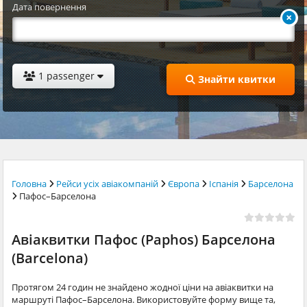
Дата повернення
1 passenger
Знайти квитки
Головна
Рейси усіх авіакомпаній
Європа
Іспанія
Барселона
Пафос–Барселона
Авіаквитки Пафос (Paphos) Барселона
(Barcelona)
Протягом 24 годин не знайдено жодної ціни на авіаквитки на
маршруті Пафос–Барселона. Використовуйте форму вище та,