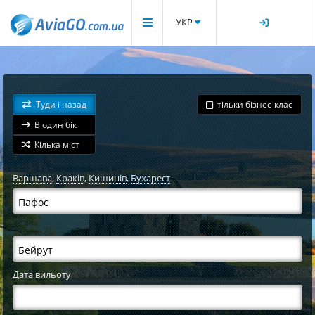
УКР
Туди і назад
тільки бізнес-клас
В один бік
Кілька міст
Варшава
,
Краків
,
Кишинів
,
Бухарест
Дата вильоту