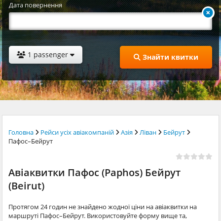
Дата повернення
1 passenger
Знайти квитки
Головна
Рейси усіх авіакомпаній
Азія
Ліван
Бейрут
Пафос–Бейрут
Авіаквитки Пафос (Paphos) Бейрут
(Beirut)
Протягом 24 годин не знайдено жодної ціни на авіаквитки на
маршруті Пафос–Бейрут. Використовуйте форму вище та,