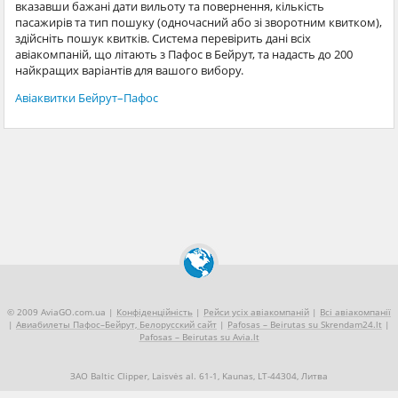
вказавши бажані дати вильоту та повернення, кількість
пасажирів та тип пошуку (одночасний або зі зворотним квитком),
здійсніть пошук квитків. Система перевірить дані всіх
авіакомпаній, що літають з Пафос в Бейрут, та надасть до 200
найкращих варіантів для вашого вибору.
Авіаквитки Бейрут–Пафос
© 2009 AviaGO.com.ua |
Конфіденційність
|
Рейси усіх авіакомпаній
|
Всі авіакомпанії
|
Авиабилеты Пафос–Бейрут, Белорусский сайт
|
Pafosas – Beirutas su Skrendam24.lt
|
Pafosas – Beirutas su Avia.lt
ЗАО Baltic Clipper, Laisvės al. 61-1, Kaunas, LT-44304, Литва