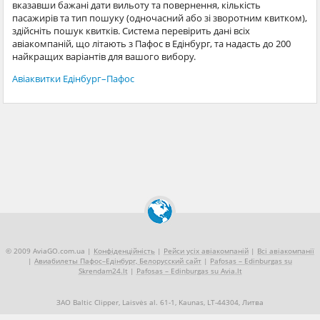
вказавши бажані дати вильоту та повернення, кількість
пасажирів та тип пошуку (одночасний або зі зворотним квитком),
здійсніть пошук квитків. Система перевірить дані всіх
авіакомпаній, що літають з Пафос в Едінбург, та надасть до 200
найкращих варіантів для вашого вибору.
Авіаквитки Едінбург–Пафос
© 2009 AviaGO.com.ua |
Конфіденційність
|
Рейси усіх авіакомпаній
|
Всі авіакомпанії
|
Авиабилеты Пафос–Едінбург, Белорусский сайт
|
Pafosas – Edinburgas su
Skrendam24.lt
|
Pafosas – Edinburgas su Avia.lt
ЗАО Baltic Clipper, Laisvės al. 61-1, Kaunas, LT-44304, Литва