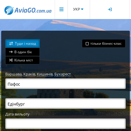
УКР
Туди і назад
тільки бізнес-клас
В один бік
Кілька міст
Варшава
,
Краків
,
Кишинів
,
Бухарест
Дата вильоту