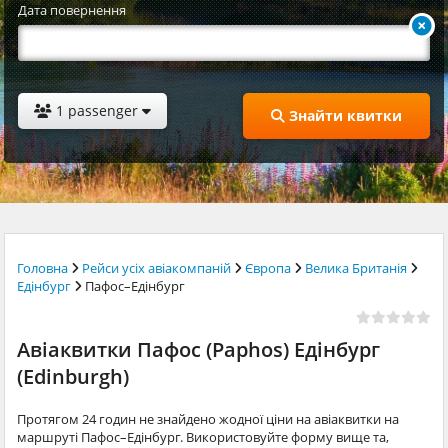
Дата повернення
1 passenger
Знайти квитки
Головна
Рейси усіх авіакомпаній
Європа
Велика Британія
Едінбург
Пафос–Едінбург
Авіаквитки Пафос (Paphos) Едінбург
(Edinburgh)
Протягом 24 годин не знайдено жодної ціни на авіаквитки на
маршруті Пафос–Едінбург. Використовуйте форму вище та,