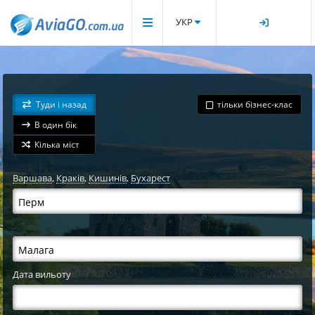
УКР
Туди і назад
тільки бізнес-клас
В один бік
Кілька міст
Варшава
,
Краків
,
Кишинів
,
Бухарест
Дата вильоту