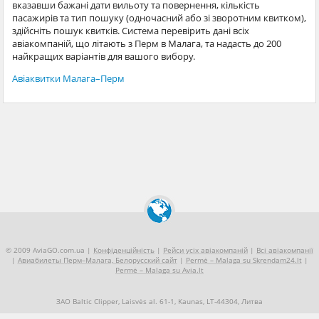
вказавши бажані дати вильоту та повернення, кількість
пасажирів та тип пошуку (одночасний або зі зворотним квитком),
здійсніть пошук квитків. Система перевірить дані всіх
авіакомпаній, що літають з Перм в Малага, та надасть до 200
найкращих варіантів для вашого вибору.
Авіаквитки Малага–Перм
© 2009 AviaGO.com.ua |
Конфіденційність
|
Рейси усіх авіакомпаній
|
Всі авіакомпанії
|
Авиабилеты Перм–Малага, Белорусский сайт
|
Permė – Malaga su Skrendam24.lt
|
Permė – Malaga su Avia.lt
ЗАО Baltic Clipper, Laisvės al. 61-1, Kaunas, LT-44304, Литва