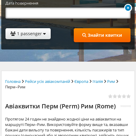
Дата повернення
1 passenger
Знайти квитки
Головна
Рейси усіх авіакомпаній
Європа
Італія
Рим
Перм–Рим
Авіаквитки Перм (Perm) Рим (Rome)
Протягом 24 годин не знайдено жодної ціни на авіаквитки на
маршруті Перм–Рим. Використовуйте форму вище та, вказавши
бажані дати вильоту та повернення, кількість пасажирів та тип
пошуку (одночасний або зі зворотним квитком), здійсніть пошук