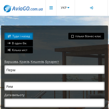
УКР
Туди і назад
тільки бізнес-клас
В один бік
Кілька міст
Варшава
,
Краків
,
Кишинів
,
Бухарест
Дата вильоту