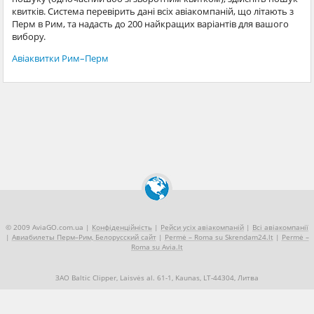
квитків. Система перевірить дані всіх авіакомпаній, що літають з
Перм в Рим, та надасть до 200 найкращих варіантів для вашого
вибору.
Авіаквитки Рим–Перм
© 2009 AviaGO.com.ua |
Конфіденційність
|
Рейси усіх авіакомпаній
|
Всі авіакомпанії
|
Авиабилеты Перм–Рим, Белорусский сайт
|
Permė – Roma su Skrendam24.lt
|
Permė –
Roma su Avia.lt
ЗАО Baltic Clipper, Laisvės al. 61-1, Kaunas, LT-44304, Литва
+370 5 2490909