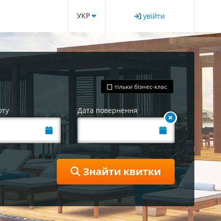
УКР
увійти
тільки бізнес-клас
оту
Дата повернення
Знайти квитки