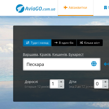
Авіаквитки
Г
Туди і назад
В один бік
Кілька міст
Варшава
,
Краків
,
Кишинів
,
Бухарест
Дорослі
Діти
(старше 12 років)
(від 2 до 12 років)