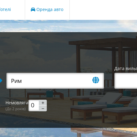
отелі
Оренда авто
Дата виль
Немовлята
(До 2 років)