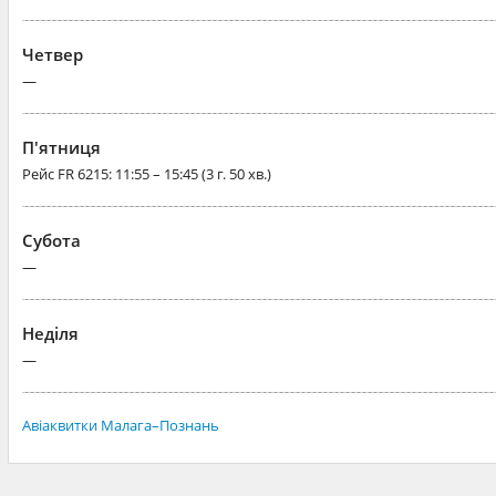
Четвер
—
П'ятниця
Рейс
FR 6215
: 11:55 – 15:45 (3 г. 50 хв.)
Субота
—
Неділя
—
Авіаквитки Малага–Познань