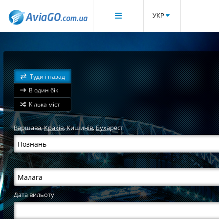
УКР
Туди і назад
В один бік
Кілька міст
Варшава
,
Краків
,
Кишинів
,
Бухарест
Дата вильоту