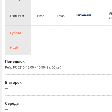
F
П'ятниця
11:55
15:45
6
Субота
Неділя
Понеділок
Рейс
FR 6215
: 12:00 – 15:50 (3 г. 50 хв.)
Вівторок
—
Середа
—