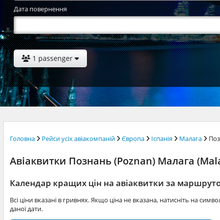
Дата повернення
1 passenger
Головна
Рейси усіх авіакомпаній
Європа
Іспанія
Малага
Поз
Авіаквитки Познань (Poznan) Малага (Malag
Календар кращих цін на авіаквитки за маршру
Всі ціни вказані в гривнях. Якщо ціна не вказана, натисніть на симв
даної дати.