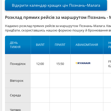
Відкрити календар кращих цін Познань–Малага
Розклад прямих рейсів за маршрутом Познань - 
Надаємо розклад прямих рейсів за маршрутом Познань-Малага. Кви
придбати, скориставшись нашою формою пошуку й бронювання вг
ДЕНЬ
Н
ВИЛІТ
ПРИЛІТ
АВІАКОМПАНІЯ
ТИЖНЯ
Р
F
Понеділок
12:00
15:50
6
Вівторок
Середа
Четвер