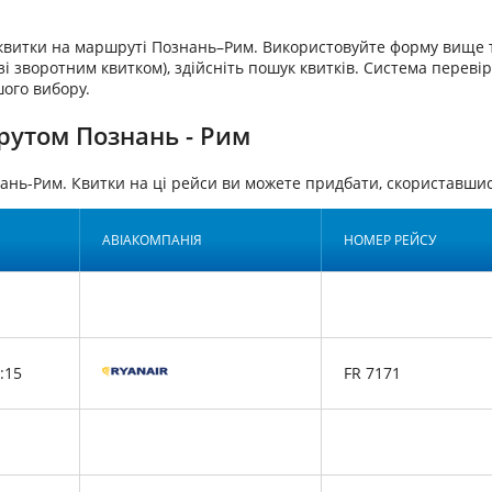
аквитки на маршруті Познань–Рим. Використовуйте форму вище т
зі зворотним квитком), здійсніть пошук квитків. Система перевір
шого вибору.
рутом Познань - Рим
ань-Рим. Квитки на ці рейси ви можете придбати, скориставш
АВІАКОМПАНІЯ
НОМЕР РЕЙСУ
:15
FR 7171