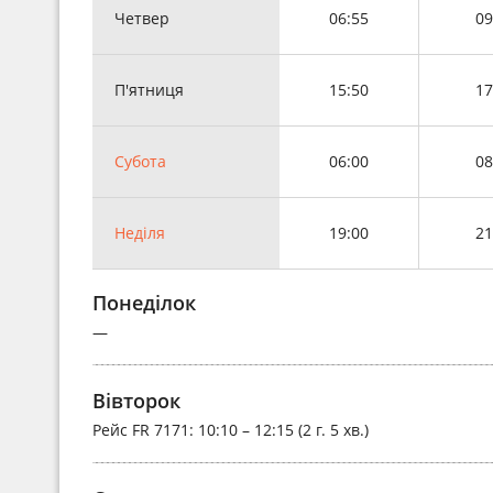
Четвер
06:55
09
П'ятниця
15:50
17
Субота
06:00
08
Неділя
19:00
21
Понеділок
—
Вівторок
Рейс
FR 7171
: 10:10 – 12:15 (2 г. 5 хв.)