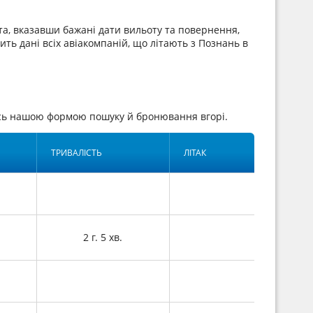
а, вказавши бажані дати вильоту та повернення,
ить дані всіх авіакомпаній, що літають з Познань в
ись нашою формою пошуку й бронювання вгорі.
ТРИВАЛІСТЬ
ЛІТАК
2 г. 5 хв.