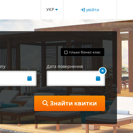
УКР
увійти
тільки бізнес-клас
оту
Дата повернення
Знайти квитки