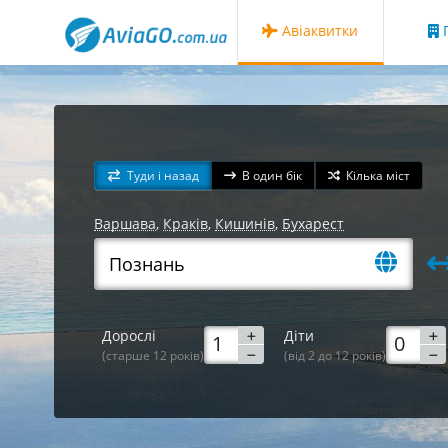
Авіаквитки
Г
Туди і назад
В один бік
Кілька міст
Варшава
,
Краків
,
Кишинів
,
Бухарест
Дорослі
Діти
(старше 12 років)
(від 2 до 12 років)