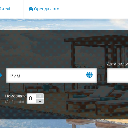
отелі
Оренда авто
Дата виль
Немовлята
(До 2 років)