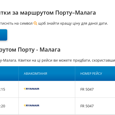
итки за маршрутом Порту–Малага
натисніть на символ
щоб знайти кращу ціну для даної дати.
рутом Порту - Малага
у-Малага. Квитки на ці рейси ви можете придбати, скористав
АВІАКОМПАНІЯ
НОМЕР РЕЙСУ
:15
FR 5047
:20
FR 5047