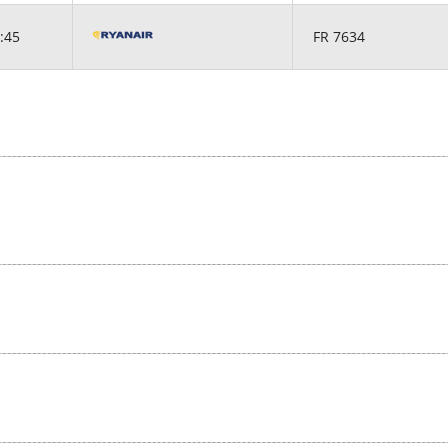
:45
FR 7634