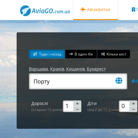
Авіаквитки
Г
Туди і назад
В один бік
Кілька міст
Варшава
,
Краків
,
Кишинів
,
Бухарест
Дорослі
Діти
(старше 12 років)
(від 2 до 12 років)