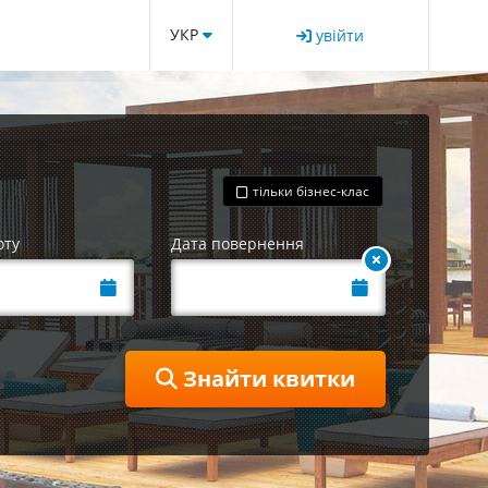
УКР
увійти
тільки бізнес-клас
оту
Дата повернення
Знайти квитки