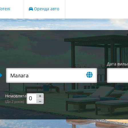
отелі
Оренда авто
Дата виль
Немовлята
(До 2 років)