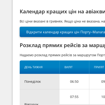
Календар кращих цін на авіакв
Всі ціни вказані в гривнях. Якщо ціна не вказана, 
Відкрити календар кращих цін Порту–Малага
Розклад прямих рейсів за марш
Надаємо розклад прямих рейсів за маршрутом Порт
ДЕНЬ ТИЖНЯ
ВИЛІТ
ПРИЛІТ
Понеділок
06:50
09
07:55
10
Вівторок