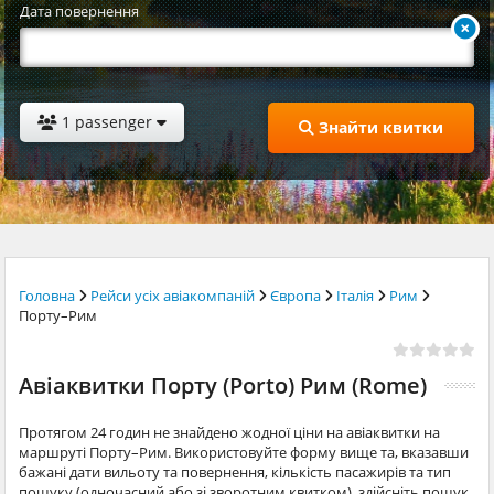
Дата повернення
1 passenger
Знайти квитки
Головна
Рейси усіх авіакомпаній
Європа
Італія
Рим
Порту–Рим
Авіаквитки Порту (Porto) Рим (Rome)
Протягом 24 годин не знайдено жодної ціни на авіаквитки на
маршруті Порту–Рим. Використовуйте форму вище та, вказавши
бажані дати вильоту та повернення, кількість пасажирів та тип
пошуку (одночасний або зі зворотним квитком), здійсніть пошук