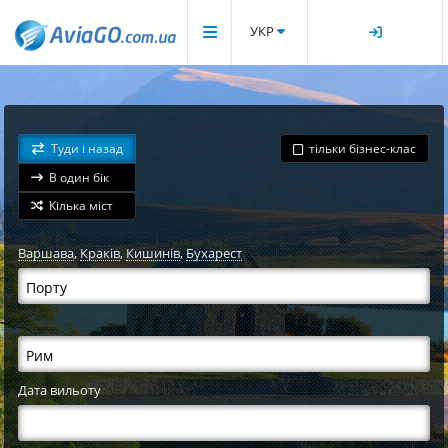
УКР
Туди і назад
тільки бізнес-клас
В один бік
Кілька міст
Варшава
,
Краків
,
Кишинів
,
Бухарест
Дата вильоту