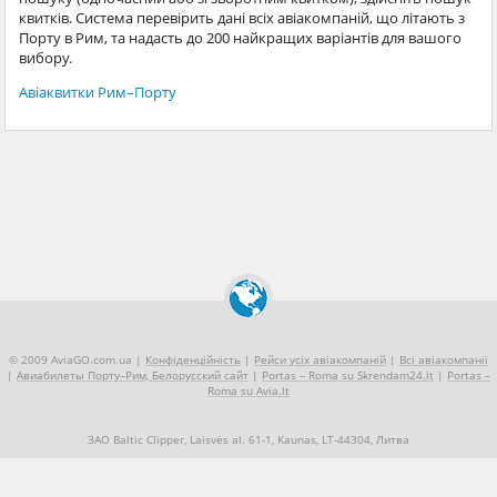
квитків. Система перевірить дані всіх авіакомпаній, що літають з
Порту в Рим, та надасть до 200 найкращих варіантів для вашого
вибору.
Авіаквитки Рим–Порту
© 2009 AviaGO.com.ua |
Конфіденційність
|
Рейси усіх авіакомпаній
|
Всі авіакомпанії
|
Авиабилеты Порту–Рим, Белорусский сайт
|
Portas – Roma su Skrendam24.lt
|
Portas –
Roma su Avia.lt
ЗАО Baltic Clipper, Laisvės al. 61-1, Kaunas, LT-44304, Литва
+370 5 2490909