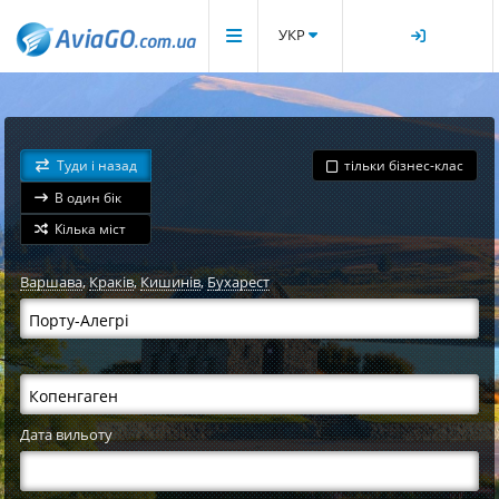
УКР
Туди і назад
тільки бізнес-клас
В один бік
Кілька міст
Варшава
,
Краків
,
Кишинів
,
Бухарест
Дата вильоту