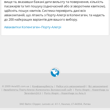
вище та, вказавши бажані дати вильоту та повернення, кількість
пасажирів та тип пошуку (одночасний або зі зворотним квитком),
здійсніть пошук квитків. Система перевірить дані всіх
авіакомпаній, що літають з Порту-Алегрі в Копенгаген, та надасть
до 200 найкращих варіантів для вашого вибору.
Авіаквитки Копенгаген–Порту-Алегрі
© 2009 AviaGO.com.ua |
Конфіденційність
|
Рейси усіх авіакомпаній
|
Всі авіакомпанії
|
Авиабилеты Порту-Алегрі–Копенгаген, Белорусский сайт
|
Porto Alegrė – Kopenhaga su
Skrendam24.lt
|
Porto Alegrė – Kopenhaga su Avia.lt
ЗАО Baltic Clipper, Laisvės al. 61-1, Kaunas, LT-44304, Литва