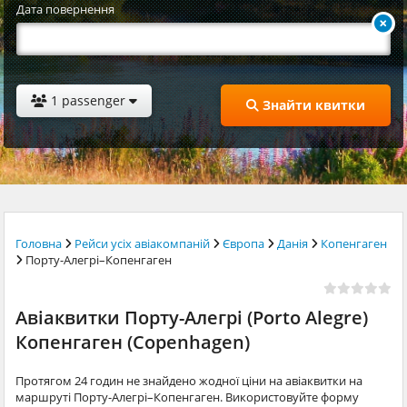
Дата повернення
1 passenger
Знайти квитки
Головна
Рейси усіх авіакомпаній
Європа
Данія
Копенгаген
Порту-Алегрі–Копенгаген
Авіаквитки Порту-Алегрі (Porto Alegre)
Копенгаген (Copenhagen)
Протягом 24 годин не знайдено жодної ціни на авіаквитки на
маршруті Порту-Алегрі–Копенгаген. Використовуйте форму