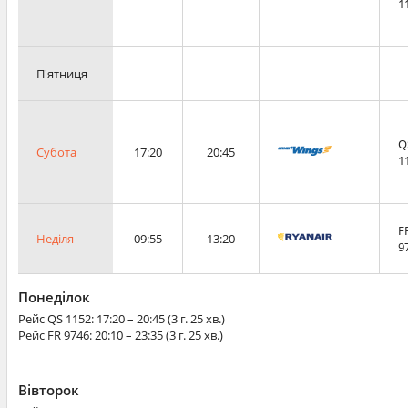
1
П'ятниця
Q
Субота
17:20
20:45
1
F
Неділя
09:55
13:20
9
Понеділок
Рейс
QS 1152
: 17:20 – 20:45 (3 г. 25 хв.)
Рейс
FR 9746
: 20:10 – 23:35 (3 г. 25 хв.)
Вівторок