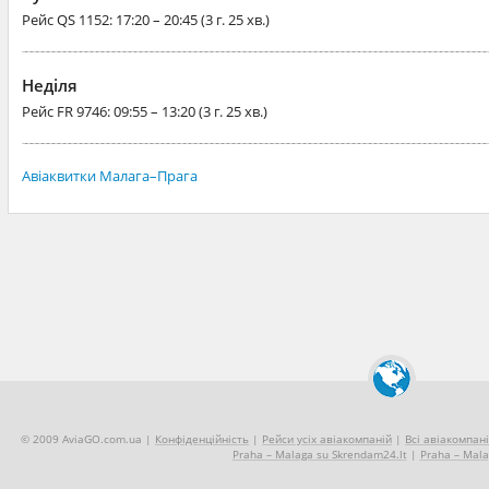
Рейс
QS 1152
: 17:20 – 20:45 (3 г. 25 хв.)
Неділя
Рейс
FR 9746
: 09:55 – 13:20 (3 г. 25 хв.)
Авіаквитки Малага–Прага
© 2009 AviaGO.com.ua |
Конфіденційність
|
Рейси усіх авіакомпаній
|
Всі авіакомпані
Praha – Malaga su Skrendam24.lt
|
Praha – Malag