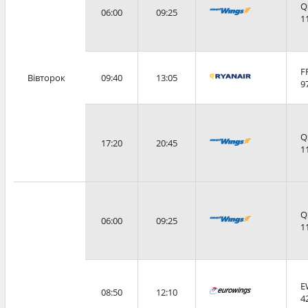
Q
06:00
09:25
1
F
Вівторок
09:40
13:05
9
Q
17:20
20:45
1
Q
06:00
09:25
1
E
08:50
12:10
4