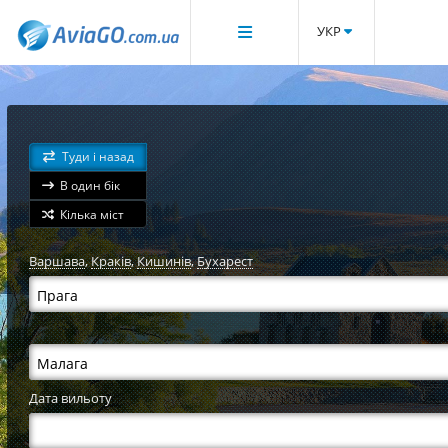
УКР
Туди і назад
В один бік
Кілька міст
Варшава
,
Краків
,
Кишинів
,
Бухарест
Дата вильоту