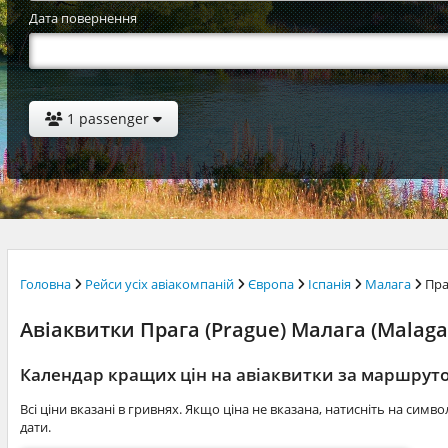
Дата повернення
1 passenger
Головна
Рейси усіх авіакомпаній
Європа
Іспанія
Малага
Пра
Авіаквитки Прага (Prague) Малага (Malaga)
Календар кращих цін на авіаквитки за маршрут
Всі ціни вказані в гривнях. Якщо ціна не вказана, натисніть на симв
дати.