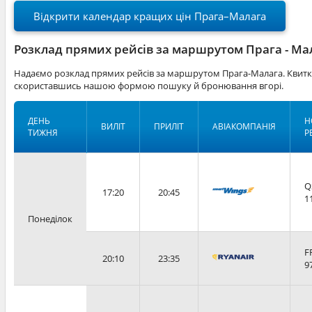
Відкрити календар кращих цін Прага–Малага
Розклад прямих рейсів за маршрутом Прага - Ма
Надаємо розклад прямих рейсів за маршрутом Прага-Малага. Квитки
скориставшись нашою формою пошуку й бронювання вгорі.
ДЕНЬ
Н
ВИЛІТ
ПРИЛІТ
АВІАКОМПАНІЯ
ТИЖНЯ
Р
Q
17:20
20:45
1
Понеділок
F
20:10
23:35
9