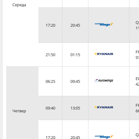
Середа
Q
17:20
20:45
1
F
21:50
01:15
9
E
06:25
09:45
4
F
09:40
13:05
Четвер
6
Q
17:20
20:45