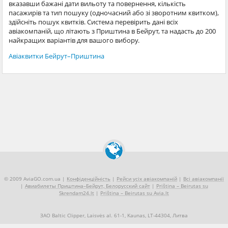
вказавши бажані дати вильоту та повернення, кількість
пасажирів та тип пошуку (одночасний або зі зворотним квитком),
здійсніть пошук квитків. Система перевірить дані всіх
авіакомпаній, що літають з Приштина в Бейрут, та надасть до 200
найкращих варіантів для вашого вибору.
Авіаквитки Бейрут–Приштина
© 2009 AviaGO.com.ua |
Конфіденційність
|
Рейси усіх авіакомпаній
|
Всі авіакомпанії
|
Авиабилеты Приштина–Бейрут, Белорусский сайт
|
Priština – Beirutas su
Skrendam24.lt
|
Priština – Beirutas su Avia.lt
ЗАО Baltic Clipper, Laisvės al. 61-1, Kaunas, LT-44304, Литва