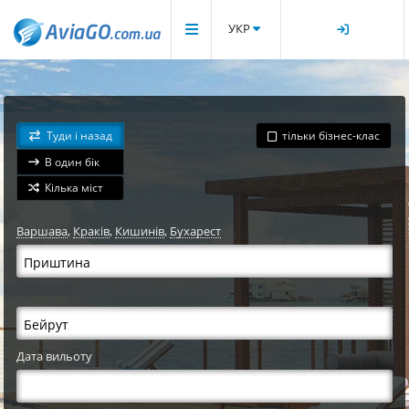
УКР
Туди і назад
тільки бізнес-клас
В один бік
Кілька міст
Варшава
,
Краків
,
Кишинів
,
Бухарест
Дата вильоту