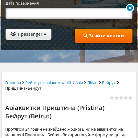
Дата повернення
1 passenger
Знайти квитки
Головна
Рейси усіх авіакомпаній
Азія
Ліван
Бейрут
Приштина–Бейрут
Авіаквитки Приштина (Pristina)
Бейрут (Beirut)
Протягом 24 годин не знайдено жодної ціни на авіаквитки на
маршруті Приштина–Бейрут. Використовуйте форму вище та,