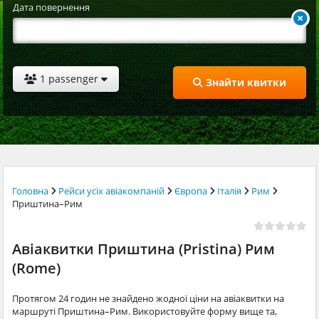
Дата повернення
1 passenger
Знайти квитки
Головна
Рейси усіх авіакомпаній
Європа
Італія
Рим
Приштина–Рим
Авіаквитки Приштина (Pristina) Рим
(Rome)
Протягом 24 годин не знайдено жодної ціни на авіаквитки на
маршруті Приштина–Рим. Використовуйте форму вище та,