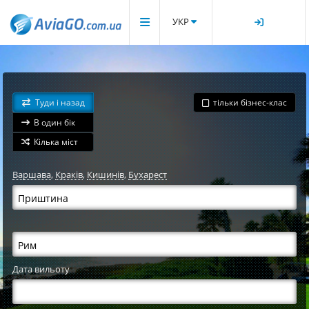
УКР
Туди і назад
тільки бізнес-клас
В один бік
Кілька міст
Варшава
,
Краків
,
Кишинів
,
Бухарест
Дата вильоту