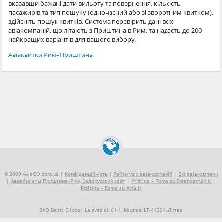
вказавши бажані дати вильоту та повернення, кількість
пасажирів та тип пошуку (одночасний або зі зворотним квитком),
здійсніть пошук квитків. Система перевірить дані всіх
авіакомпаній, що літають з Приштина в Рим, та надасть до 200
найкращих варіантів для вашого вибору.
Авіаквитки Рим–Приштина
© 2009 AviaGO.com.ua |
Конфіденційність
|
Рейси усіх авіакомпаній
|
Всі авіакомпанії
|
Авиабилеты Приштина–Рим, Белорусский сайт
|
Priština – Roma su Skrendam24.lt
|
Priština – Roma su Avia.lt
ЗАО Baltic Clipper, Laisvės al. 61-1, Kaunas, LT-44304, Литва