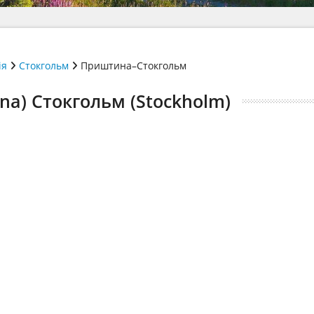
ія
Стокгольм
Приштина–Стокгольм
na) Стокгольм (Stockholm)