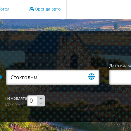
отелі
Оренда авто
Дата виль
Немовлята
(До 2 років)