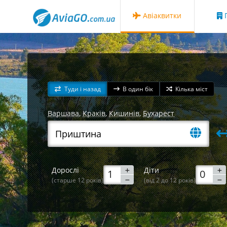
Авіаквитки
Г
Туди і назад
В один бік
Кілька міст
Варшава
,
Краків
,
Кишинів
,
Бухарест
Дорослі
Діти
(старше 12 років)
(від 2 до 12 років)