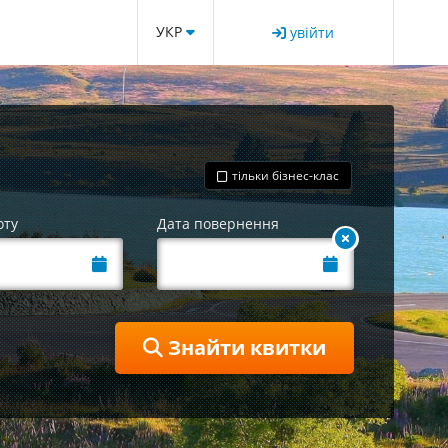
УКР
увійти
тільки бізнес-клас
оту
Дата повернення
Знайти квитки