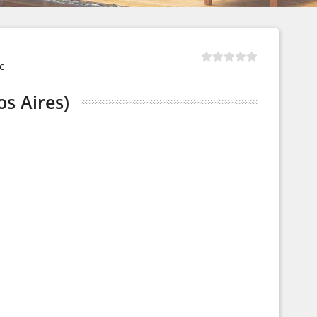
с
s Aires)