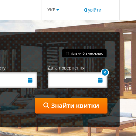
УКР
увійти
тільки бізнес-клас
оту
Дата повернення
Знайти квитки