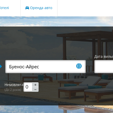
отелі
Оренда авто
Дата виль
Немовлята
(До 2 років)