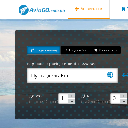
Авіаквитки
Г
Туди і назад
В один бік
Кілька міст
Варшава
,
Краків
,
Кишинів
,
Бухарест
Дорослі
Діти
(старше 12 років)
(від 2 до 12 років)