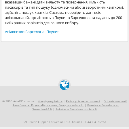
вказавши бажані дати вильоту та повернення, кількість
пасажирів та тип пошуку (одночасний або зі зворотним квитком),
здійсніть пошук квитків. Система перевірить дані всіх
авіакомпаній, що літають з Пхукет в Барселона, та надасть до 200
найкращих варіантів для вашого вибору.
Авіаквитки Барселона–Пхукет
© 2009 AviaGO.com.ua |
Конфіденційність
|
Рейси усіх авіакомпаній
|
Всі авіакомпанії
|
Авиабилеты Пхукет–Барселона, Белорусский сайт
|
Puketas – Barselona su
Skrendam24.lt
|
Puketas – Barselona su Avia.lt
ЗАО Baltic Clipper, Laisvės al. 61-1, Kaunas, LT-44304, Литва