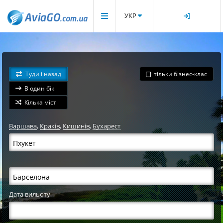
УКР
Туди і назад
тільки бізнес-клас
В один бік
Кілька міст
Варшава
,
Краків
,
Кишинів
,
Бухарест
Дата вильоту