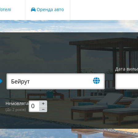
отелі
Оренда авто
Дата виль
Немовлята
(До 2 років)