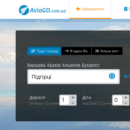
Авіаквитки
Г
Туди і назад
В один бік
Кілька міст
Варшава
,
Краків
,
Кишинів
,
Бухарест
Дорослі
Діти
(старше 12 років)
(від 2 до 12 років)