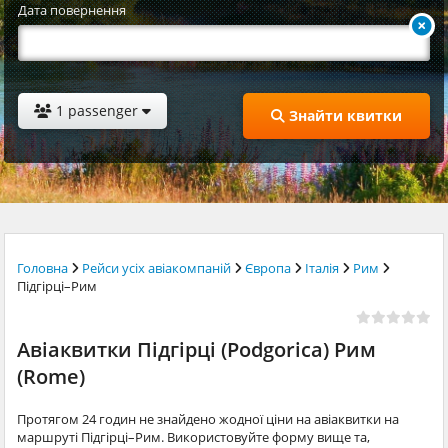
Дата повернення
1 passenger
Знайти квитки
Головна
Рейси усіх авіакомпаній
Європа
Італія
Рим
Підгірці–Рим
Авіаквитки Підгірці (Podgorica) Рим
(Rome)
Протягом 24 годин не знайдено жодної ціни на авіаквитки на
маршруті Підгірці–Рим. Використовуйте форму вище та,