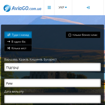
УКР
Туди і назад
тільки бізнес-клас
В один бік
Кілька міст
Варшава
,
Краків
,
Кишинів
,
Бухарест
Дата вильоту