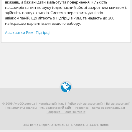
вказавши бажані дати вильоту та повернення, кількість
пасажирів та тип пошуку (одночасний або зі зворотним квитком),
здійсніть пошук квитків. Система перевірить дані всіх
авіакомпаній, що літають з Підгірці в Рим, та надасть до 200
найкращих варіантів для вашого вибору.
Авіаквитки Рим–Підгірці
© 2009 AviaGO.com.ua |
Конфіденційність
|
Рейси усіх авіакомпаній
|
Всі авіакомпанії
|
Авиабилеты Підгірці–Рим, Белорусский сайт
|
Podgorica – Roma su Skrendam24.lt
|
Podgorica – Roma su Avia.lt
ЗАО Baltic Clipper, Laisvės al. 61-1, Kaunas, LT-44304, Литва