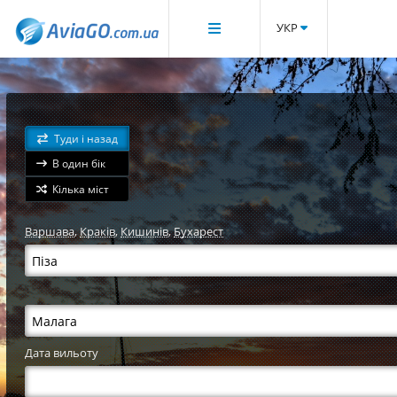
УКР
Туди і назад
В один бік
Кілька міст
Варшава
,
Краків
,
Кишинів
,
Бухарест
Дата вильоту