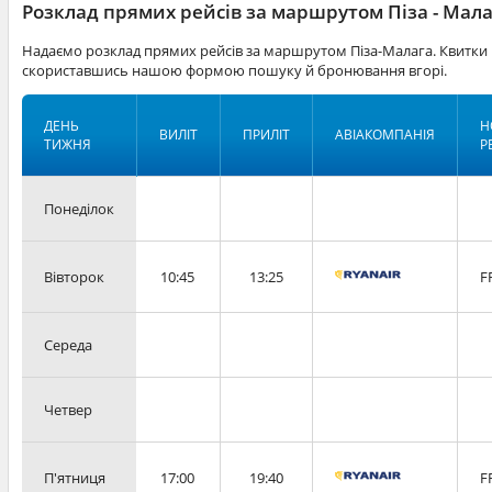
Розклад прямих рейсів за маршрутом Піза - Мал
Надаємо розклад прямих рейсів за маршрутом Піза-Малага. Квитки 
скориставшись нашою формою пошуку й бронювання вгорі.
ДЕНЬ
Н
ВИЛІТ
ПРИЛІТ
АВІАКОМПАНІЯ
ТИЖНЯ
Р
Понеділок
Вівторок
10:45
13:25
F
Середа
Четвер
П'ятниця
17:00
19:40
F