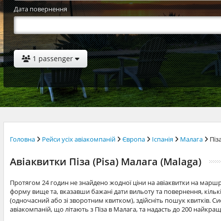
Дата повернення
1 passenger
Головна
Рейси усіх авіакомпаній
Європа
Іспанія
Малага
Піз
Авіаквитки Піза (Pisa) Малага (Malaga)
Протягом 24 годин не знайдено жодної ціни на авіаквитки на маршр
форму вище та, вказавши бажані дати вильоту та повернення, кільк
(одночасний або зі зворотним квитком), здійсніть пошук квитків. Си
авіакомпаній, що літають з Піза в Малага, та надасть до 200 найкра