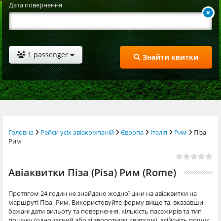
Дата повернення
1 passenger
Знайти квитки
Головна
Рейси усіх авіакомпаній
Європа
Італія
Рим
Піза–
Рим
Авіаквитки Піза (Pisa) Рим (Rome)
Протягом 24 годин не знайдено жодної ціни на авіаквитки на
маршруті Піза–Рим. Використовуйте форму вище та, вказавши
бажані дати вильоту та повернення, кількість пасажирів та тип
пошуку (одночасний або зі зворотним квитком), здійсніть пошук