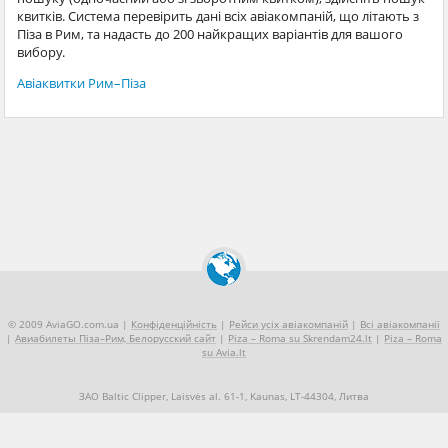
квитків. Система перевірить дані всіх авіакомпаній, що літають з
Піза в Рим, та надасть до 200 найкращих варіантів для вашого
вибору.
Авіаквитки Рим–Піза
© 2009 AviaGO.com.ua |
Конфіденційність
|
Рейси усіх авіакомпаній
|
Всі авіакомпанії
|
Авиабилеты Піза–Рим, Белорусский сайт
|
Piza – Roma su Skrendam24.lt
|
Piza – Roma
su Avia.lt
ЗАО Baltic Clipper, Laisvės al. 61-1, Kaunas, LT-44304, Литва
+370 5 2490909