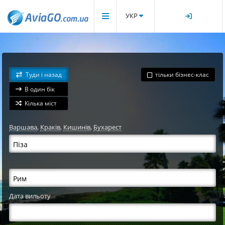
УКР
Туди і назад
тільки бізнес-клас
В один бік
Кілька міст
Варшава
,
Краків
,
Кишинів
,
Бухарест
Дата вильоту