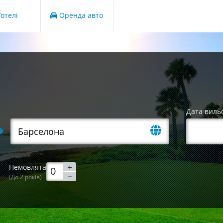
отелі
Оренда авто
Дата виль
Немовлята
(До 2 років)