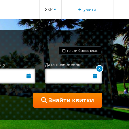
УКР
увійти
тільки бізнес-клас
оту
Дата повернення
Знайти квитки