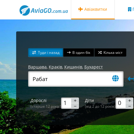
Авіаквитки
Г
Туди і назад
В один бік
Кілька міст
Варшава
,
Краків
,
Кишинів
,
Бухарест
Дорослі
Діти
(старше 12 років)
(від 2 до 12 років)