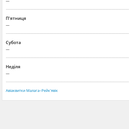
—
П'ятниця
—
Субота
—
Неділя
—
Авіаквитки Малага–Рейк'явік