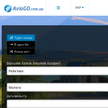
УКР
Туди і назад
В один бік
Кілька міст
Варшава
,
Краків
,
Кишинів
,
Бухарест
Дата вильоту