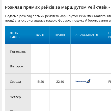
Розклад прямих рейсів за маршрутом Рейк'явік -
Надаємо розклад прямих рейсів за маршрутом Рейк'явік-Малага. Кв
придбати, скориставшись нашою формою пошуку й бронювання вг
ДЕНЬ
Н
ВИЛІТ
ПРИЛІТ
АВІАКОМПАНІЯ
ТИЖНЯ
Р
Понеділок
Вівторок
Середа
15:20
22:10
F
Четвер