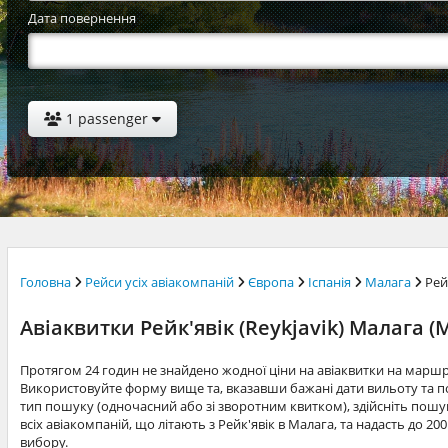
Дата повернення
1 passenger
Головна
Рейси усіх авіакомпаній
Європа
Іспанія
Малага
Рей
Авіаквитки Рейк'явік (Reykjavik) Малага (
Протягом 24 годин не знайдено жодної ціни на авіаквитки на маршр
Використовуйте форму вище та, вказавши бажані дати вильоту та по
тип пошуку (одночасний або зі зворотним квитком), здійсніть пошук
всіх авіакомпаній, що літають з Рейк'явік в Малага, та надасть до 2
вибору.