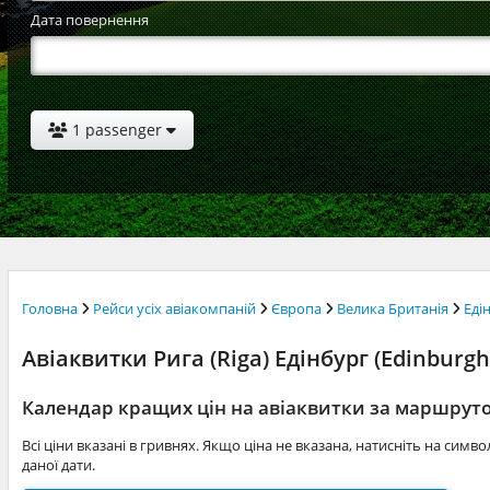
Дата повернення
1 passenger
Головна
Рейси усіх авіакомпаній
Європа
Велика Британія
Еді
Авіаквитки Рига (Riga) Едінбург (Edinburgh)
Календар кращих цін на авіаквитки за маршруто
Всі ціни вказані в гривнях. Якщо ціна не вказана, натисніть на симв
даної дати.