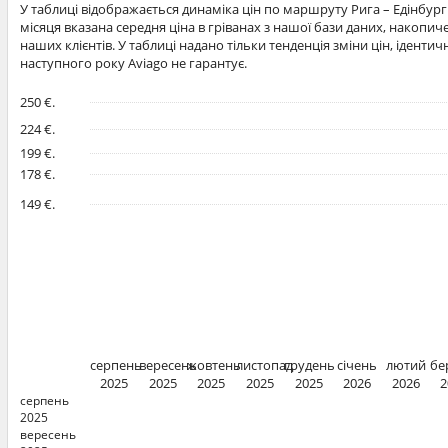
У таблиці відображається динаміка цін по маршруту Рига – Едінбург
місяця вказана середня ціна в гріванах з нашої бази даних, накопи
наших клієнтів. У таблиці надано тільки тенденція зміни цін, іденти
наступного року Aviago не гарантує.
250 €.
224 €.
199 €.
178 €.
149 €.
серпень
вересень
жовтень
листопад
грудень
січень
лютий
бе
2025
2025
2025
2025
2025
2026
2026
2
серпень
2025
вересень