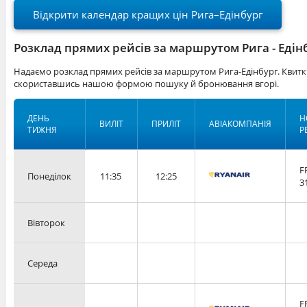
Відкрити календар кращих цін Рига–Едінбург
Розклад прямих рейсів за маршрутом Рига - Едін
Надаємо розклад прямих рейсів за маршрутом Рига-Едінбург. Квитки
скориставшись нашою формою пошуку й бронювання вгорі.
ДЕНЬ
Н
ВИЛІТ
ПРИЛІТ
АВІАКОМПАНІЯ
ТИЖНЯ
Р
F
Понеділок
11:35
12:25
3
Вівторок
Середа
F