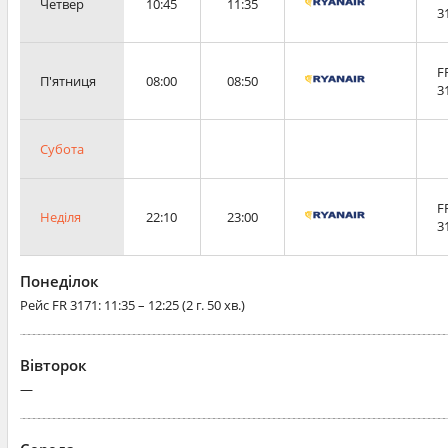
Четвер
10:45
11:35
3
F
П'ятниця
08:00
08:50
3
Субота
F
Неділя
22:10
23:00
3
Понеділок
Рейс
FR 3171
: 11:35 – 12:25 (2 г. 50 хв.)
Вівторок
—