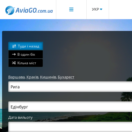
УКР
Туди і назад
В один бік
Кілька міст
Варшава
,
Краків
,
Кишинів
,
Бухарест
Дата вильоту