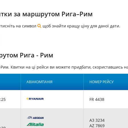
итки за маршрутом Рига–Рим
натисніть на символ
щоб знайти кращу ціну для даної дати.
рутом Рига - Рим
-Рим. Квитки на ці рейси ви можете придбати, скориставшись 
АВІАКОМПАНІЯ
НОМЕР РЕЙСУ
:25
FR 4438
A3 3234
AZ 7869