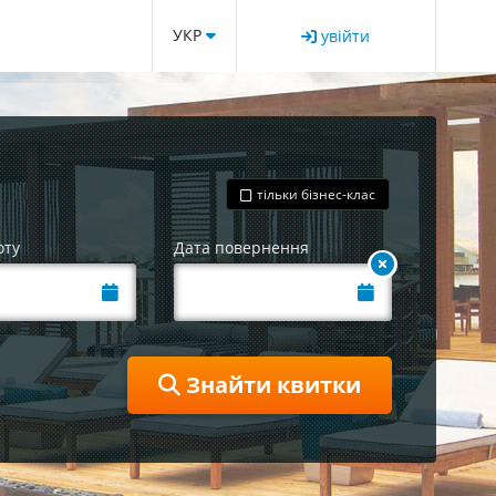
УКР
увійти
тільки бізнес-клас
оту
Дата повернення
Знайти квитки