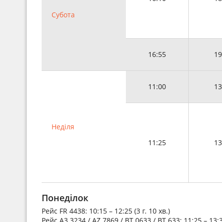
Субота
16:55
19
11:00
13
Неділя
11:25
13
Понеділок
Рейс
FR 4438
: 10:15 – 12:25 (3 г. 10 хв.)
Рейс
A3 3234 / AZ 7869 / BT 0633 / BT 633
: 11:25 – 13:3