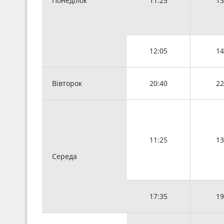
Понеділок
11:25
13
12:05
14
Вівторок
20:40
22
11:25
13
Середа
17:35
19