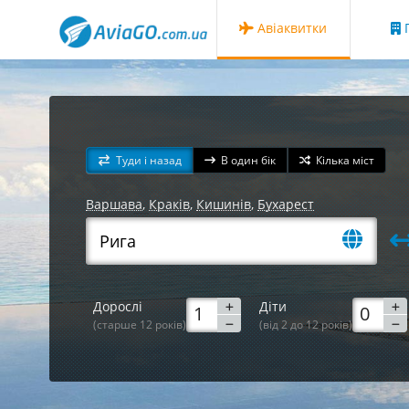
Авіаквитки
Г
Туди і назад
В один бік
Кілька міст
Варшава
,
Краків
,
Кишинів
,
Бухарест
Дорослі
Діти
(старше 12 років)
(від 2 до 12 років)