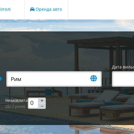
отелі
Оренда авто
Дата виль
Немовлята
(До 2 років)