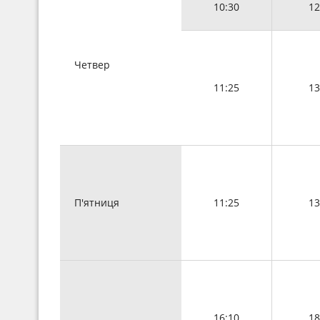
10:30
12
Четвер
11:25
13
П'ятниця
11:25
13
16:10
18