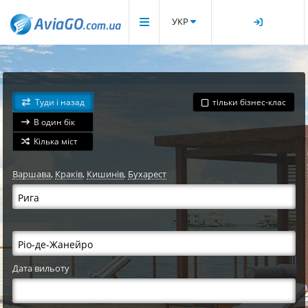
УКР
Туди і назад
тільки бізнес-клас
В один бік
Кілька міст
Варшава
,
Краків
,
Кишинів
,
Бухарест
Дата вильоту