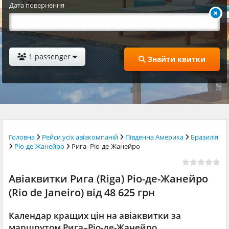
Дата повернення
1 passenger
Знайти квитки
Головна
Рейси усіх авіакомпаній
Південна Америка
Бразилія
Ріо-де-Жанейро
Рига–Ріо-де-Жанейро
Авіаквитки Рига (Riga) Ріо-де-Жанейро
(Rio de Janeiro) від 48 625 грн
Календар кращих цін на авіаквитки за
маршрутом Рига–Ріо-де-Жанейро