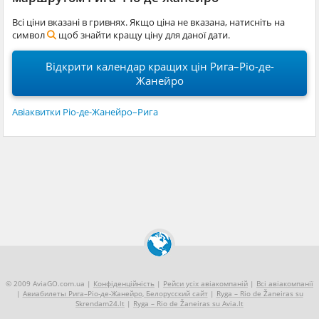
Всі ціни вказані в гривнях. Якщо ціна не вказана, натисніть на
символ
щоб знайти кращу ціну для даної дати.
Відкрити календар кращих цін Рига–Ріо-де-
Жанейро
Авіаквитки Ріо-де-Жанейро–Рига
© 2009 AviaGO.com.ua |
Конфіденційність
|
Рейси усіх авіакомпаній
|
Всі авіакомпанії
|
Авиабилеты Рига–Ріо-де-Жанейро, Белорусский сайт
|
Ryga – Rio de Žaneiras su
Skrendam24.lt
|
Ryga – Rio de Žaneiras su Avia.lt