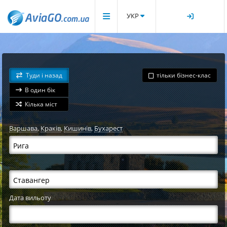
УКР
Туди і назад
тільки бізнес-клас
В один бік
Кілька міст
Варшава
,
Краків
,
Кишинів
,
Бухарест
Дата вильоту