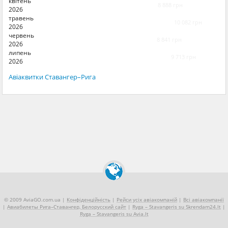
квітень
8 888 грн
2026
травень
10 082 грн
2026
червень
8 841 грн
2026
липень
9 713 грн
2026
Авіаквитки Ставангер–Рига
© 2009 AviaGO.com.ua |
Конфіденційність
|
Рейси усіх авіакомпаній
|
Всі авіакомпанії
|
Авиабилеты Рига–Ставангер, Белорусский сайт
|
Ryga – Stavangeris su Skrendam24.lt
|
Ryga – Stavangeris su Avia.lt