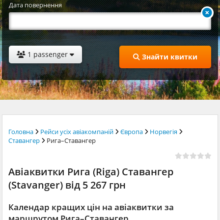
Дата повернення
1 passenger
Знайти квитки
Головна
Рейси усіх авіакомпаній
Європа
Норвегія
Ставангер
Рига–Ставангер
Авіаквитки Рига (Riga) Ставангер
(Stavanger) від 5 267 грн
Календар кращих цін на авіаквитки за
маршрутом Рига–Ставангер