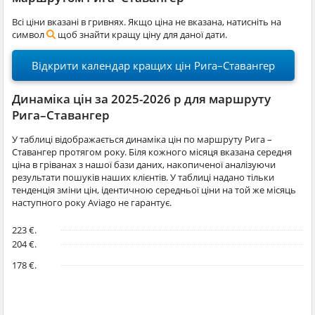
Всі ціни вказані в гривнях. Якщо ціна не вказана, натисніть на
символ
щоб знайти кращу ціну для даної дати.
Відкрити календар кращих цін Рига–Ставангер
Динаміка цін за 2025-2026 р для маршруту
Рига–Ставангер
У таблиці відображається динаміка цін по маршруту Рига –
Ставангер протягом року. Біля кожного місяця вказана середня
ціна в гріванах з нашої бази даних, накопиченої аналізуючи
результати пошуків наших клієнтів. У таблиці надано тільки
тенденція зміни цін, ідентичною середньої ціни на той же місяць
наступного року Aviago не гарантує.
223 €.
204 €.
178 €.